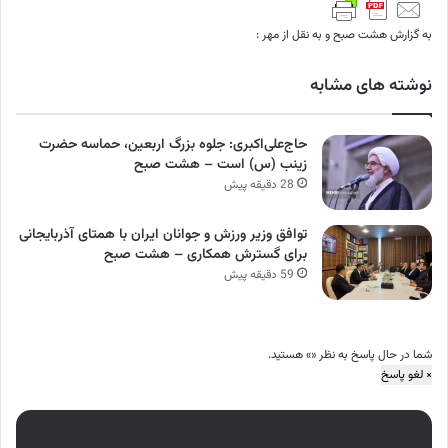
به گزارش هشت صبح و به نقل از مهر :
نوشته های مشابه
حاج‌علی‌اکبری: جلوه بزرگ اربعین، حماسه حضرت
زینب (س) است – هشت صبح
28 دقیقه پیش
توافق وزیر ورزش و جوانان ایران با همتای آذربایجانی
برای گسترش همکاری – هشت صبح
59 دقیقه پیش
شما در حال پاسخ به نظر «
» هستید.
×
لغو پاسخ