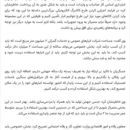
انبارداری اساس کار صادرات و واردات است و باید به شکل جدی به آن پرداخت، خاطرنشان
کرد: در فرایند اجرایی کردن طرح کالابرگ الکترونیکی بزرگ‌ترین دغدغه ما این بود که برای
وارد کردن کالاهای مورد نیاز این طرح نتوانیم انبار تأمین کنیم و ظرفیتی که در این مجموعه
وجود دارد صرفاً نباید متمرکز به ورود تجهیزات باشد بلکه لازم است به موارد دیگر نیز توجه
کرد و برنامه‌های راهبردی برای افق پیش رو داشت.
وی گفت: مساحت شرکت انبارهای عمومی و خدمات گمرکی ۲ میلیون متر مربع است که باید
از آن کسب درآمد کرد. بخش خصوصی می‌تواند سالانه از این مساحت ۲ میلیارد دلار درآمد
کسب کند، ما باید به این بخش نیز توجه کنیم. باید از این انبارها استفاده درست شود و
محدود به آمد و شد سنتی نباشد.
عسگریان با تاکید بر اینکه نیاز به تعریف بسته یک ساله جهشی داریم، اضافه کرد: باید روی
این پلکان پا بگذاریم و بالا برویم و از فرصت آغاز به کار جرثقیل‌های سنگین خدمات
لجستیک استفاده کنیم و از این سنت پایدار که کشور توانسته انبارهای خود را در یک مکان
تجمیع کند، به بهترین شکل استفاده کرده و کسب درآمد کنیم.
وی خاطرنشان کرد: جنس جهش تولید ما باید همراه با مردمی‌سازی باشد. بهتر است در این
بخش متمرکز شویم تا از این مساحتی که در دسترس است بهترین استفاده را ببریم. متوسط
عمر مدیریت ما ۲ سال است و باید دید که فرد از چه عنصر پایداری استفاده می‌کند.
معاون رفاه و امور اقتصادی وزارت تعاون، کار و رفاه اجتماعی تصریح کرد: بخش خصوصی باید