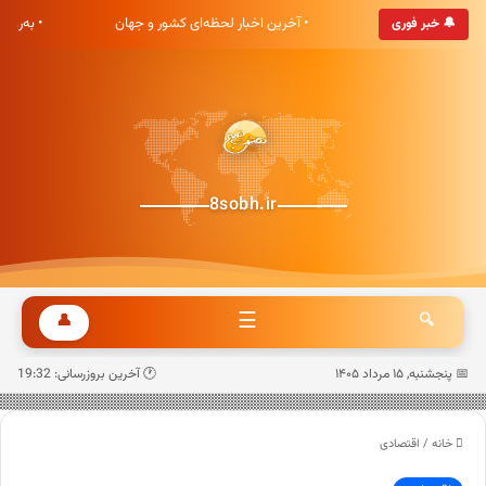
هشت صبح خوش آمدید
• آخرین اخبار لحظه‌ای کشور و جهان
• به‌رو
🔔 خبر فوری
8sobh.ir
☰
👤
🔍
📅 پنجشنبه, ۱۵ مرداد ۱۴۰۵
🕐 آخرین بروزرسانی: 19:32
خانه
/
اقتصادی