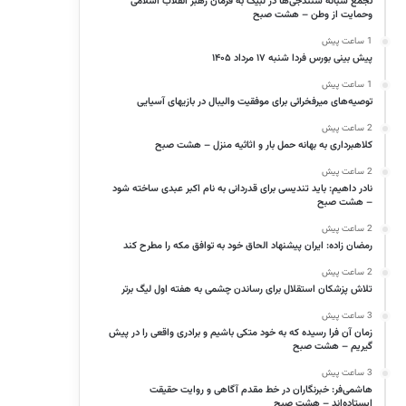
تجمع شبانه سنندجی‌ها در لبیک به فرمان رهبر انقلاب اسلامی
وحمایت از وطن – هشت صبح
1 ساعت پیش
پیش بینی بورس فردا شنبه ۱۷ مرداد ۱۴۰۵
1 ساعت پیش
توصیه‌های میرفخرائی برای موفقیت والیبال در بازیهای آسیایی
2 ساعت پیش
کلاهبرداری به بهانه حمل بار و اثاثیه منزل – هشت صبح
2 ساعت پیش
نادر داهیم: باید تندیسی برای قدردانی به نام اکبر عبدی ساخته شود
– هشت صبح
2 ساعت پیش
رمضان زاده: ایران پیشنهاد الحاق خود به توافق مکه را مطرح کند
2 ساعت پیش
تلاش پزشکان استقلال برای رساندن چشمی به هفته اول لیگ برتر
3 ساعت پیش
زمان آن فرا رسیده که به خود متکی باشیم و برادری واقعی را در پیش
گیریم – هشت صبح
3 ساعت پیش
هاشمی‌فر​​​​​​​: خبرنگاران در خط مقدم آگاهی و روایت حقیقت
ایستاده‌اند – هشت صبح