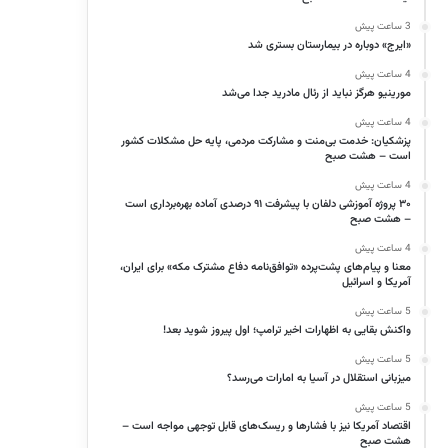
3 ساعت پیش
«ایرج» دوباره در بیمارستان بستری شد
4 ساعت پیش
مورینیو هرگز نباید از رئال مادرید جدا می‌شد
4 ساعت پیش
پزشکیان: خدمت بی‌منت و مشارکت مردمی، پایه حل مشکلات کشور
است – هشت صبح
4 ساعت پیش
۳۰ پروژه آموزشی دلفان با پیشرفت ۹۱ درصدی آماده بهره‌برداری است
– هشت صبح
4 ساعت پیش
معنا و پیام‌های پشت‌پرده «توافق‌نامه دفاع مشترک مکه» برای ایران،
آمریکا و اسرائیل
5 ساعت پیش
واکنش بقایی به اظهارات اخیر ترامپ؛ اول پیروز شوید بعد!
5 ساعت پیش
میزبانی استقلال در آسیا به امارات می‌رسد؟
5 ساعت پیش
اقتصاد آمریکا نیز با فشارها و ریسک‌های قابل توجهی مواجه است –
هشت صبح