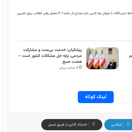
به گزارش خبرگزاری مهر در چهارصد و پنجاه و چهارمین شماره هفته‌نامه «خط حزب‌الله» با عنوان چه کسی باید میدان‌دار باشد؟، ۱۲ معیار رهبر انقلاب برای تعیین
پزشکیان: خدمت بی‌منت و مشارکت
م
مردمی، پایه حل مشکلات کشور است –
هشت صبح
4 ساعت پیش
لینک کوتاه
لینکدین
اشتراک گذاری از طریق ایمیل