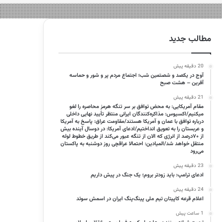
مطالب جدید
20 دقیقه پیش
آوج در یکصد و شصتمین شب؛ اجتماع مردم پر و شور و حماسه
آفرین – هشت صبح
21 دقیقه پیش
مقام آمریکایی: به محض توافق بر سر تنگه هرمز محاصره را لغو
میکنیم/اکسیوس: مذاکره‌کنندگان ایرانی منتظر تأیید نهایی داخلی
درباره توافق با عمان و آمریکا هستند/مقاومت عراق: پاسخ به آمریکا
و عربستان را به تعویق انداختیم/ادعای آمریکا: در دوسال آینده بیش
از ۷۰درصد از انرژی که الان از تنگه عبور می‌کند از طریق خطوط لوله
منتقل خواهد شد/المیادین: احتمالا عراقچی روز دوشنبه به پاکستان
می‌رود
23 دقیقه پیش
ادعای ترامپ: باید زودتر بروم؛ یک جنگ در پیش داریم
24 دقیقه پیش
اعلام قرعه کاپیتان تیم ملی پینگ‌پنگ ایران در اسمش سوئد
1 ساعت پیش