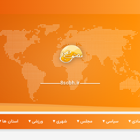
8sobh.ir
ادی ▾
سیاسی ▾
مجلس ▾
شهری ▾
ورزشی ▾
استان ها ▾