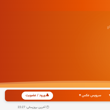
سرویس عکس ▾
👤
ورود / عضویت
🕐 آخرین بروزرسانی: 22:27