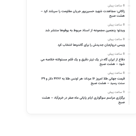
8 ساعت پیش
زاکانی: مجاهدت شهید حسین‌پور جریان مقاومت را سربلند کرد –
هشت صبح
8 ساعت پیش
ویدئو؛ پنجمین مجموعه از اسناد مربوط به یوفوها منتشر شد
8 ساعت پیش
ویسی دروازه‌بان جدیدش را برای گاندوها انتخاب کرد
8 ساعت پیش
دفاع از ایران گاه در یک تیتر دقیق و یک قلم مسئولانه خلاصه می
شود – هشت صبح
8 ساعت پیش
قیمت جهانی طلا امروز ۱۶ مرداد؛ هر اونس طلا به ۴۲۶۲ دلار و ۳۹
سنت رسید – هشت صبح
9 ساعت پیش
برگزاری مراسم سوگواری ایام پایانی ماه صفر در خرم‌آباد – هشت
صبح