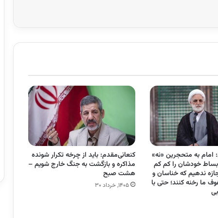
 امام به متحجرین «نه»
کنعانی‌مقدم: باید از چرخه تکرار شونده
بساط خودشان‌ را کم کم
مذاکره و بازگشت به جنگ خارج شویم –
ازه‌ ندهیم که خناسان و
هشت صبح
ف ما رخنه کنند؛ حتی با
۱۴۰۵, خرداد ۳۰
بی