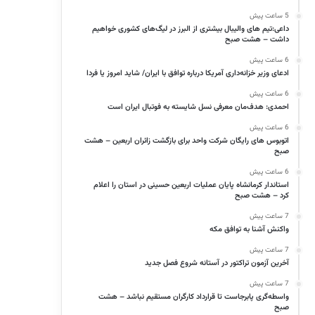
5 ساعت پیش
داعی:تیم های والیبال بیشتری از البرز در لیگ‌های کشوری خواهیم
داشت – هشت صبح
6 ساعت پیش
ادعای وزیر خزانه‌داری آمریکا درباره توافق با ایران/ شاید امروز یا فردا
6 ساعت پیش
احمدی: هدف‌مان معرفی نسل شایسته به فوتبال ایران است
6 ساعت پیش
اتوبوس های رایگان شرکت واحد برای بازگشت زائران اربعین – هشت
صبح
6 ساعت پیش
استاندار کرمانشاه پایان عملیات اربعین حسینی در استان را اعلام
کرد – هشت صبح
7 ساعت پیش
واکنش آشنا به توافق مکه
7 ساعت پیش
آخرین آزمون تراکتور در آستانه شروع فصل جدید
7 ساعت پیش
واسطه‌گری پابرجاست تا قرارداد کارگران مستقیم نباشد – هشت
صبح