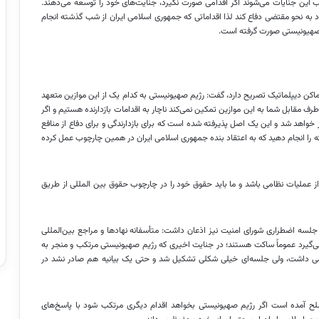
 این جنایات می‌شوند اگر اقدامی صورت نگیرد، جنایت‌های خود را توسعه می‌دهند.
 به نحو مقتضی دفاع کند لذا اقداماتی که جمهوری اسلامی ایران از شب گذشته انجام
م صهیونیستی صورت گرفته است.
۱۹ بر حفظ امنیت دیپلمات‌ها و اماکن دیپلماتیک تصریح دارد، گفت: رژیم صهیونیستی به کدام یک از این موازین متعهد
طرف مقابل شما به این موازین تمکین نمی‌کند ناچار به اقدامات بازدارنده هستیم و اگر
 خواهد شد و این یک اصل پذیرفته شده است که برای بازدارندگی و برای دفاع از منافع
ته را انجام دهید که به اعتقاد بنده جمهوری اسلامی ایران در همین چارچوب عمل کرده
از عملیات نظامی باشد و ما باید حقوق خود را در چارچوب حقوق بین
المللی
از طریق
جلسه اضطراری شورای امنیت نیز اذعان داشت: متأسفانه نهادها و مراجع بین‌المللی
می‌گیرد عموماً ساکت هستند؛ در جنایت اخیری که رژیم صهیونیستی مرتکب و منجر به
 داشت، ولی جلسه‌ای خیلی شکلی تشکیل شد و حتی یک بیانیه هم صادر نشد در
مسلح آمده است اگر رژیم صهیونیستی بخواهد اقدام دیگری مرتکب شود با پاسخ‌های