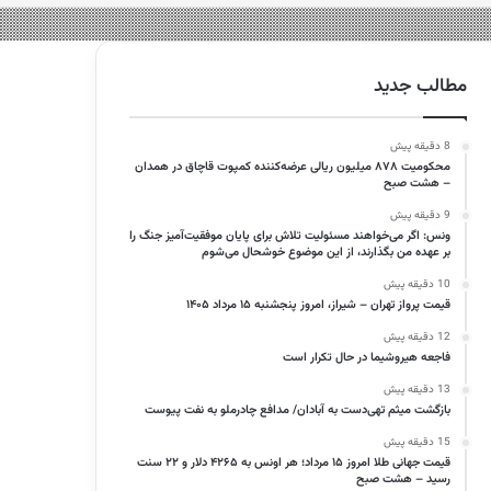
مطالب جدید
8 دقیقه پیش
محکومیت ۸۷۸ میلیون ریالی عرضه‌کننده کمپوت قاچاق در همدان
– هشت صبح
9 دقیقه پیش
ونس: اگر می‌خواهند مسئولیت تلاش برای پایان موفقیت‌آمیز جنگ را
بر عهده من بگذارند، از این موضوع خوشحال می‌شوم
10 دقیقه پیش
قیمت پرواز تهران – شیراز، امروز پنجشنبه ۱۵ مرداد ۱۴۰۵
12 دقیقه پیش
فاجعه هیروشیما در حال تکرار است
13 دقیقه پیش
بازگشت میثم تهی‌دست به آبادان/ مدافع چادرملو به نفت پیوست
15 دقیقه پیش
قیمت جهانی طلا امروز ۱۵ مرداد؛ هر اونس به ۴۲۶۵ دلار و ۲۲ سنت
رسید – هشت صبح