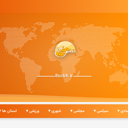
8sobh.ir
ادی ▾
سیاسی ▾
مجلس ▾
شهری ▾
ورزشی ▾
استان ها ▾