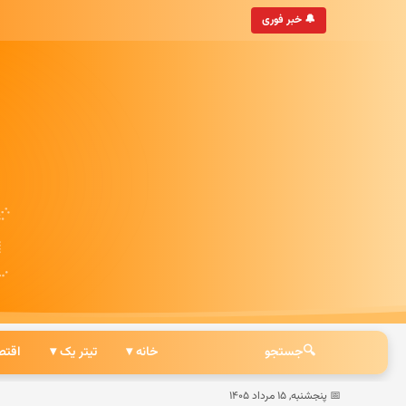
• به‌روزترین خبرگزاری ایرانی
🔔 خبر فوری
🔍
جستجو
خانه ▾
تیتر یک ▾
اقتص
📅 پنجشنبه, ۱۵ مرداد ۱۴۰۵