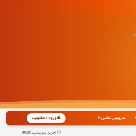
سرویس عکس ▾
👤
ورود / عضویت
🕐 آخرین بروزرسانی: 09:20