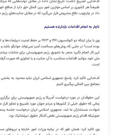
کدخدایی تصریح داشت: تاریخ نشان داده در مقابل دولت‌هایی که مرتکب
طبیعتاً هر کشوری بر اساس موازین امور بین
الملل
حق دارد از منافع خود
داد در چارچوب دفاع مشروعی قرار می‌گیرد که در مقابل جنایت‌های رژی
ناچار به انجام اقدامات بازدارنده هستیم
وی با بیان اینکه دو کنوانسیون ۱۹۶۱ و ۶۳
بوده است؟ در جایی که روش‌های مسالمت
آمیز
نمی‌تواند جوابگو باشد و 
این کار انجام نگیرد منجر به تشویق رژیم صهیونیستی برای جنایات بیشتر
ملی خود بتوانید اقدامات متناسب با آن جنایت و یا تجاوزی که صورت گرف
است.
کدخدایی تاکید کرد: پاسخ جمهوری اسلامی ایران نباید محدود به بخشی 
مجامع بین
المللی
پیگیری کنیم.
این حقوقدان در مورد درخواست آمریکا و رژیم صهیونیستی برای برگزاری 
زمانی که حقوق خیلی از کشورها و مردم جهان مورد تضییع و تجاوز قرار 
شهادت مستشاران ما شد، جمهوری اسلامی ایران درخواست جلسه رسمی
صورتیکه اقدام رژیم صهیونیستی نقض آشکار حقوق دیپلماتیک بود.
وی تاکید کرد: همان طور که در بیانیه وزرات امور خارجه و نیروهای 