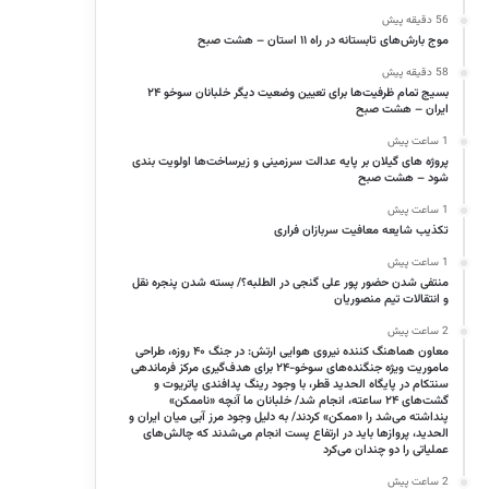
56 دقیقه پیش
موج بارش‌های تابستانه در راه ۱۱ استان – هشت صبح
58 دقیقه پیش
بسیج تمام ظرفیت‌ها برای تعیین وضعیت دیگر خلبانان سوخو ۲۴
ایران – هشت صبح
1 ساعت پیش
پروژه‌ های گیلان بر پایه عدالت سرزمینی و زیرساخت‌ها اولویت‌ بندی
شود – هشت صبح
1 ساعت پیش
تکذیب شایعه معافیت سربازان فراری
1 ساعت پیش
منتفی شدن حضور پور علی گنجی در الطلبه؟/ بسته شدن پنجره‌ نقل
و انتقالات تیم منصوریان
2 ساعت پیش
معاون هماهنگ کننده نیروی هوایی ارتش: در جنگ ۴۰ روزه، طراحی
ماموریت ویژه جنگنده‌های سوخو-۲۴ برای هدف‌گیری مرکز فرماندهی
سنتکام در پایگاه الحدید قطر، با وجود رینگ پدافندی پاتریوت و
گشت‌های ۲۴ ساعته، انجام شد/ خلبانان ما آنچه «ناممکن»
پنداشته می‌شد را «ممکن» کردند/ به دلیل وجود مرز آبی میان ایران و
الحدید، پرواز‌ها باید در ارتفاع پست انجام می‌شدند که چالش‌های
عملیاتی را دو چندان می‌کرد
2 ساعت پیش