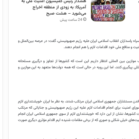
هشدار رئیس کمیسیون امنیت ملی به
آمریکا: به زودی از منطقه اخراج
می‌شوید – هشت صبح
24 ساعت پیش
اه پاسداران انقلاب اسلامی ایران علیه رژیم صهیونیستی، گفت: در عرصه بین‌الملل و
یت و منافع ملی خود اقدامات لازم را هم انجام دهند.
ب موازین بین
المللی
انتظار داریم این است که کشورها از تجاوز و درگیری مسلحانه
للی
پیگیری کنند، اما این رویه در حالی است که همه دولت‌ها متعهد به این موازین و
دن مستشاران جمهوری اسلامی ایران مرتکب شدند، به نظر ما ایران خویشتنداری لازم
رای امنیت برای انجام اقدامات لازم علیه این رژیم صهیونیستی و جنایاتی که مرتکب
کشورها، نشان از این دارد که خویشتنداری لازم از سوی جمهوری اسلامی ایران انجام
میت‌های خیلی شکلی و
صوری
که از برخی مقامات شنیده
ایم
اقدام مؤثری دیگری صورت