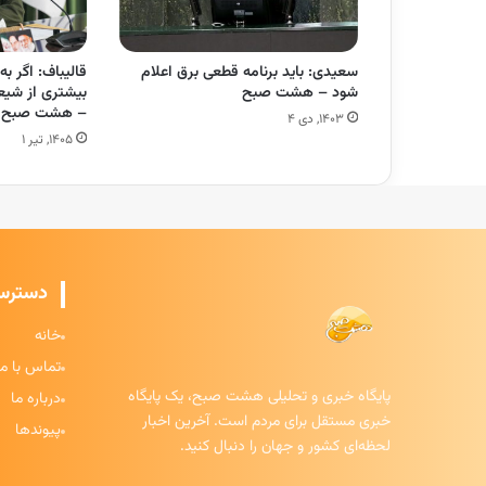
سعیدی: باید برنامه قطعی برق اعلام
قالیباف: اگر ب
شود – هشت صبح
بیشتری از شیعی
– هشت صبح
۱۴۰۳, دی ۴
۱۴۰۵, تیر ۱
دسترس
خانه
تماس با ما
پایگاه خبری و تحلیلی هشت صبح، یک پایگاه
درباره ما
خبری مستقل برای مردم است. آخرین اخبار
پیوندها
لحظه‌ای کشور و جهان را دنبال کنید.