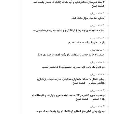
۲ مرکز غیرمجاز دندانپزشکی و آزمایشات ژنتیک در ساری پلمب شد –
هشت صبح
3 ساعت پیش
آسانی؛ علامت سؤال بزرگ لیگ
3 ساعت پیش
اعلام حمایت دوباره فیفا از اینفانتینو و تهدید به پاسخ به توهین‌ها
4 ساعت پیش
زلزله ناغان را لرزاند – هشت صبح
4 ساعت پیش
اسامی ۳ خرید جدید پرسپولیس لو رفت؛ امضا تا چند روز دیگر
4 ساعت پیش
دو گل و یک پاس گل؛ پیروزی اینترمیامی با درخشش مسی
4 ساعت پیش
پایان انتظار ۲۰ ساله؛ شمارش معکوس آغاز عملیات ریل‌گذاری
راه‌آهن سبزوار – هشت صبح
5 ساعت پیش
وضعیت جوی کشور در ۷۲ ساعت آینده؛ موج بارش‌های تابستانه در
راه ۱۱ استان – هشت صبح
5 ساعت پیش
جدول زمانی قطع برق استان کرمانشاه در روز پنجشنبه ۱۵ مرداد