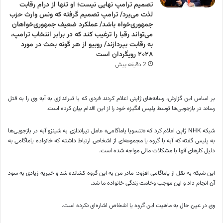
تصمیم ترامپ نهایی نیست؛ او تنها از درام رقابت
لذت می‌برد/ ترامپ تصمیم گرفته که ونس وارث حزب
جمهوری‌خواه باشد/ عملکرد ضعیف جمهوری‌خواهان
می‌تواند رقبا را ترغیب کند که در برابر انتخاب ترامپ،
به رقابت بپردازند/ روبیو از هر گونه بحث در مورد
۲۰۲۸ رویگردان است
2 دقیقه پیش
بر اساس این گزارش، رسانه‌های ژاپنی اعلام کردند فردی که با تیراندازی به آبه وی را به قتل
رساند در بازجویی‌ها توسط پلیس انگیزه خود را از این اقدام بیان کرده است.
شبکه NHK ژاپن اعلام کرد که «تتسویا یاماگامی» عامل تیراندازی به شینزو آبه در بازجویی‌ها
به پلیس گفته که آبه با گروه یا مجموعه‌ای از اشخاص ارتباط داشته که خانواده یاماگامی به
دلیل کارهای آنها با مشکلات مالی مواجه شده است.
این شبکه به نقل از یاماگامی افزود: مادر من به این گروه کشانده شد و خیریه زیادی به سود
آن انجام داد و این موجب وخامت زندگی خانواده ما شد.
وی در عین حال به ماهیت این گروه یا اشخاص اشاره‌ای نکرده است.