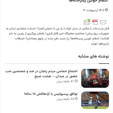
انتقام خونین پسرخاله‌ها
۱۴۰۲, اردیبهشت ۱۲
قتل پدر و مادر با چکش در بستر خواب/ راز زنی با دمپایی قرمز!/ خسارت میلیاردی دزدان به
تجهیزات برق رسانی/ محاصره مخفیگاه امن قاتل فراری/ عاملان زورگیری از پلیس به دام
افتادند/ انتقام خونین پسرخاله‌ها/ راز جسد دفن شده در پاتوق معتادان!/ اعترافات
رابین‌هود تهران
نوشته های مشابه
اجتماع حماسی مردم زنجان در صد و شصتمین شب
حضور در میدان – هشت صبح
41 دقیقه پیش
توافق پرسپولیس با اژدهاکش ۱۸ ساله!
44 دقیقه پیش