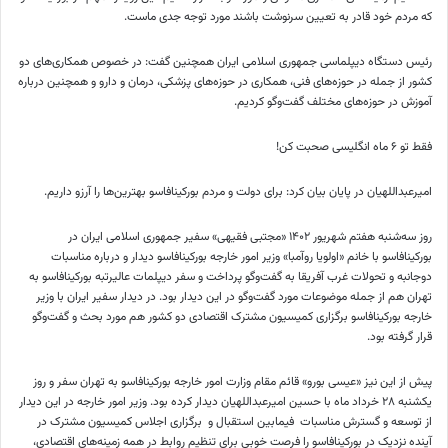
که مردم خود قادر به تعیین سرنوشت باشند مورد توجه جدی ماست.
رئیس دستگاه دیپلماسی جمهوری اسلامی ایران همچنین گفت: در خصوص همکاری‌های دو
کشور از جمله در حوزه‌‌های فنی، همکاری در حوزه‌های پزشکی، درمان و دارو و همچنین درباره
آموزش در حوزه‌های مختلف گفت‌وگو کردیم.
فقط تو ۶ ماه انگلیسی صحبت کن!
امیرعبداللهیان در پایان بیان کرد: برای دولت و مردم بورکینافاسو بهترین‌ها را آرزو داریم.
روز سه‌شنبه هفتم شهریور ۱۴۰۲ «مجتبی فقیهی» سفیر جمهوری اسلامی ایران در
بورکینافاسو با خانم «اولویا روآمبا» وزیر امور خارجه بورکینافاسو دیدار و درباره مناسبات
دوجانبه و تحولات غرب آفریقا به گفت‌وگو پرداخت و سفر دیپلمات عالیرتبه بورکینافاسو به
تهران هم از جمله موضوعات مورد گفت‌وگو در این دیدار بود. در دیدار سفیر ایران با وزیر
خارجه بورکینافاسو برگزاری کمیسیون مشترک اقتصادی دو کشور هم مورد بحث و گفت‌‌وگو
قرار گرفته بود.
پیش از این نیز «عیسی بورو» قائم مقام وزارت امور خارجه بورکینافاسو به تهران سفر و روز
یکشنبه ۲۸ خرداد ماه با حسین امیرعبداللهیان دیدار کرده بود. وزیر امور خارجه در این دیدار
از توسعه و گسترش مناسبات فیمابین استقبال و برگزاری اجلاس کمیسیون مشترک در
آینده نزدیک در بورکینافاسو را فرصت خوبی برای تنظیم روابط در همه زمینه‌های اقتصادی،