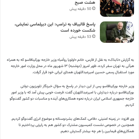
هشت صبح
50 دقیقه پیش
پاسخ قالیباف به ترامپ: این دیپلماسی نمایشی،
شکست خورده است
53 دقیقه پیش
به گزارش «تابناک» به نقل از فارس، خانم «اولویا روآمبا» وزیر خارجه بورکینافاسو که به همراه
هیأتی به تهران سفر کرده، ظهر امروز (دوشنبه) ۱۳ شهریور ماه در محل وزارت امور خارجه
مورد استقبال رسمی حسین امیرعبداللهیان همتای ایرانی خود قرار گرفت.
وزیر خارجه بورکینافاسو پس از این دیدار در پاسخ به سؤال خبرنگار تلویزیون دولتی
بورکینافاسو درباره دیدارش با امیرعبداللهیان گفت:‌ فرصت خوبی پیش آمد که با وزیر امور
خارجه جمهوری اسلامی ایران درباره نحوه همکاری‌های آینده و مناسبات دو کشور گفت‌وگو
کردیم.
وی افزود: در زمینه امنیتی، دفاعی، کمک‌های بشردوستانه و موضوع انرژی گفت‌وگو کردیم.
همچنین در خصوص نشست کمیسیون مشترک دو کشور هم به رایزنی پرداختیم تا
همکاری‌های فیمابین را هر چه بیشتر گسترش دهیم.