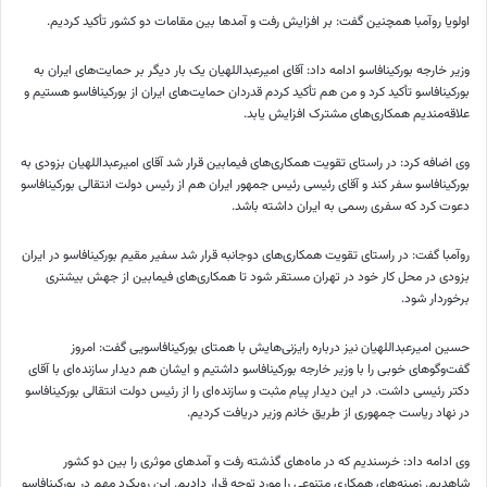
اولویا روآمبا همچنین گفت: بر افزایش رفت و آمدها بین مقامات دو کشور تأکید کردیم.
وزیر خارجه بورکینافاسو ادامه داد: آقای امیرعبداللهیان یک بار دیگر بر حمایت‌های ایران به
بورکینافاسو تأکید کرد و من هم تأکید کردم قدردان حمایت‌های ایران از بورکینافاسو هستیم و
علاقه‌مندیم همکاری‌های مشترک افزایش یابد.
وی اضافه کرد: در راستای تقویت همکاری‌های فیمابین قرار شد آقای امیرعبداللهیان بزودی به
بورکینافاسو سفر کند و آقای رئیسی رئیس جمهور ایران هم از رئیس دولت انتقالی بورکینافاسو
دعوت کرد که سفری رسمی به ایران داشته باشد.
روآمبا گفت: در راستای تقویت همکاری‌های دوجانبه قرار شد سفیر مقیم بورکینافاسو در ایران
بزودی در محل کار خود در تهران مستقر شود تا همکاری‌های فیمابین از جهش بیشتری
برخوردار شود.
حسین امیرعبداللهیان نیز درباره رایزنی‌هایش با همتای بورکینافاسویی گفت: امروز
گفت‌وگوهای خوبی را با وزیر خارجه بورکینافاسو داشتیم و ایشان هم دیدار سازنده‌ای با آقای
دکتر رئیسی داشت. در این دیدار پیام مثبت و سازنده‌ای را از رئیس دولت انتقالی بورکینافاسو
در نهاد ریاست جمهوری از طریق خانم وزیر دریافت کردیم.
وی ادامه داد: خرسندیم که در ماه‌های گذشته رفت و آمدهای موثری را بین دو کشور
شاهدیم. زمینه‌های همکاری متنوعی را مورد توجه قرار دادیم. این رویکرد مهم در بورکینافاسو