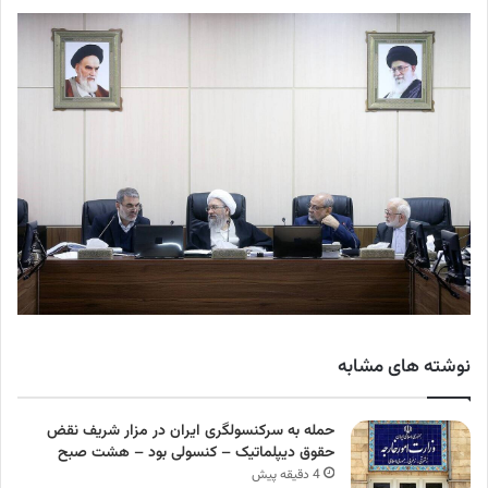
نوشته های مشابه
حمله به سرکنسولگری ایران در مزار شریف نقض
حقوق دیپلماتیک – کنسولی بود – هشت صبح
4 دقیقه پیش