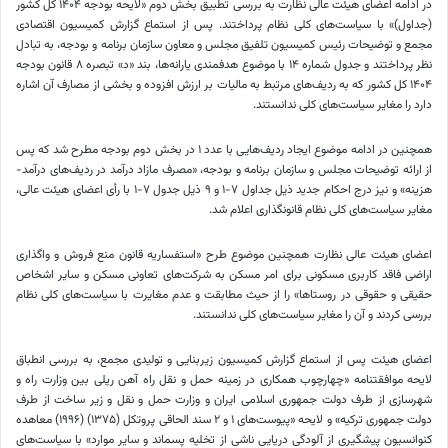
در ادامه اعضای هیئت عالی نظارت به بررسی تطبیق بخش دوم «لایحه بودجه ۱۴۰۴ کل کشور
(جداول)» با سیاست‌های کلی نظام پرداختند. پس از استماع گزارش کمیسیون اقتصادی
مجمع و توضیحات رئیس کمیسیون تلفیق مجلس و معاون سازمان برنامه و بودجه، به تبادل
نظر پرداختند و جدول شماره ۱۴ با موضوع هدفمندی یارانه‌ها، بند «
د»
تبصره ۸ قانون بودجه
۱۴۰۴ کل کشور که به ردیف‌های مرتبط به مالیات بر ارزش افزوده و بخشی از مصارف آن اشاره
دارد را مغایر سیاست‌های کلی ندانستند.
همچنین در ادامه موضوع ایجاد ردیف‌هایی با عدد ۱ در بخش دوم بودجه مطرح شد که پس
از ارائه توضیحات مجلس و سازمان برنامه و بودجه، «مصرف مازاد درآمد در ردیف‌های درآمد-
هزینه» و نیز درج احکام جدید ذیل جداول ۷-۱ و ۹ ذیل جدول ۷-۱ با رأی اعضای هیئت عالی،
مغایر سیاست‌های کلی نظام قانونگذاری اعلام شد.
اعضای هیئت عالی نظارت همچنین موضوع طرح «استفساریه قانون منع فروش و واگذاری
اراضی فاقد کاربری مسکونی برای امر مسکن به شرکت‌های تعاونی مسکن و سایر اشخاص
حقیقی و حقوقی در روستاها» را از حیث مطابقت و عدم مغایرت با سیاست‌های کلی نظام
بررسی کردند و آن را مغایر سیاست‌های کلی ندانستند.
اعضای هیئت پس از استماع گزارش کمیسیون زیربنایی و تولیدی مجمع، به بررسی انطباق
لایحه موافقتنامه «چهارچوب همکاری در زمینه حمل و نقل راه آهن ریلی بین وزارت راه و
شهرسازی از طرف دولت جمهوری اسلامی ایران و وزارت حمل و نقل و زیر ساخت از طرف
دولت جمهوری ترکیه» و لایحه «پیوست‌های ۱ و ۲ سند الحاقی پروتکل (۱۳۷۵) (۱۹۹۶) معاهده
کنوانسیون پیشگیری از آلودگی دریایی ناشی از تخلیه پسماند و سایر موارد» با سیاست‌های