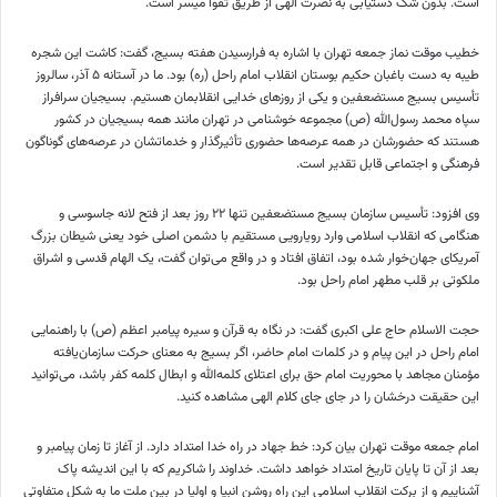
است. بدون شک دستیابی به نصرت الهی از طریق تقوا میسر است.
خطیب موقت نماز جمعه تهران با اشاره به فرارسیدن هفته بسیج، گفت: کاشت این شجره
طیبه به دست باغبان حکیم بوستان انقلاب امام راحل (ره) بود. ما در آستانه ۵ آذر، سالروز
تأسیس بسیج مستضعفین و یکی از روزهای خدایی انقلابمان هستیم. بسیجیان سرافراز
سپاه محمد رسول‌الله (ص) مجموعه خوشنامی در تهران مانند همه بسیجیان در کشور
هستند که حضورشان در همه عرصه‌ها حضوری تأثیرگذار و خدماتشان در عرصه‌های گوناگون
فرهنگی و اجتماعی قابل تقدیر است.
وی افزود: تأسیس سازمان بسیج مستضعفین تنها ۲۲ روز بعد از فتح لانه جاسوسی و
هنگامی که انقلاب اسلامی وارد رویارویی مستقیم با دشمن اصلی خود یعنی شیطان بزرگ
آمریکای جهان‌خوار شده بود، اتفاق افتاد و در واقع می‌توان گفت، یک الهام قدسی و اشراق
ملکوتی بر قلب مطهر امام راحل بود.
حجت الاسلام حاج علی اکبری گفت: در نگاه به قرآن و سیره پیامبر اعظم (ص) با راهنمایی
امام راحل در این پیام و در کلمات امام حاضر، اگر بسیج به معنای حرکت سازمان‌یافته
مؤمنان مجاهد با محوریت امام حق برای اعتلای کلمه‌الله و ابطال کلمه کفر باشد، می‌توانید
این حقیقت درخشان را در جای جای کلام الهی مشاهده کنید.
امام جمعه موقت تهران بیان کرد: خط جهاد در راه خدا امتداد دارد. از آغاز تا زمان پیامبر و
بعد از آن تا پایان تاریخ امتداد خواهد داشت. خداوند را شاکریم که با این اندیشه پاک
آشناییم و از برکت انقلاب اسلامی این راه روشن انبیا و اولیا در بین ملت ما به شکل متفاوتی