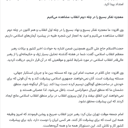
امتداد پیدا کرد.
معجزه تفکر بسیج را در چله دوم انقلاب مشاهده می‌کنیم
وی افزود: ما معجزه تفکر بسیج و نهاد بسیج را در چله اول انقلاب و هم اکنون در چله دوم
انقلاب مشاهده می‌کنیم و امید به اعجاز این شجره طیبه در پیشبرد آرمان‌های اسلامی داریم.
حجت‌الاسلام حاج علی اکبری همچنین ضمن اشاره به حوادث اخیر کشور و بیانات رهبر
معظم انقلاب اسلامی، گفت: شما در هفته گذشته تحلیل بسیار ژرف و حکیمانه‌ای را از رهبر
عالی‌قدر انقلاب اسلامی در مورد شرایط کشور و موقعیتی که در آن قرار داریم، دریافت کردید.
وی افزود: جان کلام در صحبت امام این بود که مسئله بین ما و جریان استکبار جهانی،
مسئله پیشرفت است. آنان نمی‌خواهند جمهوری اسلامی پیشرفت کند و به آن قوتی که برای
خودش در ساحت‌های گوناگون ترسیم کرده دست پیدا کند. زیرا اگر اینگونه شود، منطق
دشمنان ما که منطق لیبرال دموکراسی است، باطل می‌شود. لذا عصبانی هستند و
نمی‌خواهند این اتفاق بیفتد و از اول پیروزی انقلاب در برابر منطق انقلاب اسلامی مانع ایجاد
کردند که این پیشرفت محقق نشود.
امام جمعه موقت تهران بیان کرد: رهبر عزیز انقلاب صریح و روشن فرمودند که امروز وظیفه
همه این است که برای پیشرفت کار کنند. هر کسی ایران را دوست دارد، باید برای پیشرفت
کشور کار و تلاش کند. این دستورکار همه ما و همه گروه‌هاست.