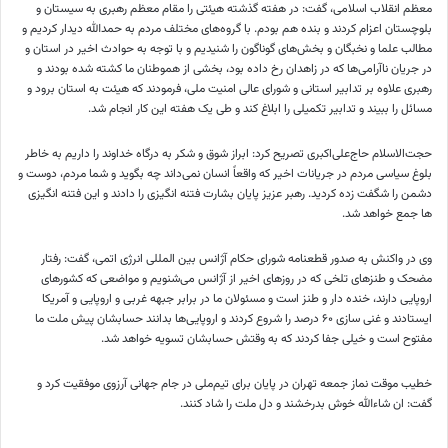
معظم انقلاب اسلامی، گفت: در هفته گذشته هیئتی را مقام معظم رهبری به سیستان و
بلوچستان اعزام کردند و بنده هم بودم. با گروه‌های مختلف مردم به حمدالله دیدار کردیم و
مطالب علما و نخبگان و بخش‌های گوناگون را شنیدیم و با توجه به حوادث اخیر در استان و
در جریان ناآرامی‌ها که در زاهدان رخ داده بود، بخشی از هموطنان ما کشته شده بودند و
رهبری علاوه بر تدابیر استانی و شورای عالی امنیت ملی، فرمودند که هیئت به استان برود و
مسائل را ببیند و تدابیر تکمیلی را ابلاغ کند و طی یک هفته این کار انجام شد.
حجت‌الاسلام حاج‌علی‌اکبری تصریح کرد: ابراز شوق و شکر به درگاه خداوند را داریم به خاطر
بلوغ سیاسی مردم در جریانات اخیر که واقعاً انسان نمی‌داند چه بگوید و شما مردم، دوست و
دشمن را شگفت زده کردید. رهبر عزیز پایان بشارت فتنه انگیزی را دادند و این فتنه انگیزی
ها جمع خواهد شد.
وی در واکنش به صدور قطعنامه شورای حکام آژانس بین المللی انرژی اتمی، گفت: رفتار
مضحک و طنزهای تلخی که در روزهای اخیر از آژانس می‌شنویم و مواضعی که کشورهای
اروپایی دارند، خنده دار و طنز است و مسئولان ما در برابر جبهه غربی و اروپایی و آمریکا
ایستادند و غنی سازی ۶۰ درصد را شروع کردند و اروپایی‌ها بدانند حسابشان پیش ملت ما
مفتوح است و خیلی جفا کردند که به وقتش حسابشان تسویه خواهد شد.
خطیب موقت نماز جمعه تهران در پایان برای تیم‌ملی در جام جهانی آرزوی موفقیت کرد و
گفت: ان شاءالله خوش بدرخشند و دل ملت را شاد کنند.