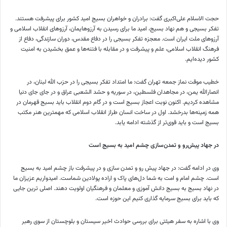
حجت الاسلام علی‌اکبری گفت: برادران و خواهران بسیج امید کشور برای پیشرفت هستند.
تفکر بسیجی و هم نهاد بسیج، امید ما برای رسیدن به آرزوهایمان، آرزوهای انقلاب اسلامی و
آرزوهای ملت ایران است. معجزه تفکر بسیجی را در دفاع مقدس، دوران سازندگی، دفاع از
فرهنگ انقلاب اسلامی، علم و پیشرفت و در مقابله با فتنه‌ها و عمق بخشیدن به امنیت
کشور دیده‌ایم.
خطیب موقت نماز جمعه تهران گفت: ما امتداد تفکر بسیجی را در حزب الله لبنان، در
انصارالله یمن، در مجاهدان فلسطین، در سوریه و حشد الشعبی عراق و در جای جای دنیا
مشاهده کردیم. اکنون نوبت اعجاز بسیج است و در گام دوم انقلاب باید بسیج قهرمان در
همه زمینه‌ها بدرخشد. اول در ساخت انسان طراز انقلاب اسلامی که مهمترین هنر مکتب
بسیج است و باید قوی‌تر از گذشته ادامه یابد.
در جهاد پیش‌رو و تمدن‌سازی چشم امید به بسیج است
وی در ادامه گفت: در جهاد پیش رو و تمدن سازی و در پیشرفت باز چشم امید به بسیج
است. چشم امام و امت به شما دل‌های پاک و اراده پولادین شماست. امیدواریم عزیزان ما
در نهاد بسیج به بسیج دانش آموزی و معلمان و فرهنگیان اولویت دهند. اصلی ترین جایی
که باید برای بسیج سرمایه گذاری کنیم این حوزه است.
وی با اشاره به سفر هیئتی برای بررسی حوادث اخیر سیستان و بلوچستان از سوی رهبر