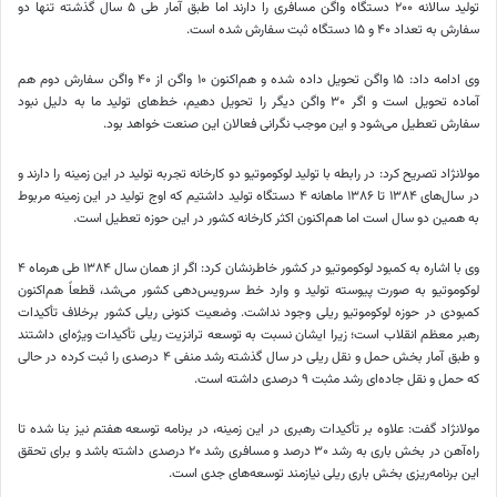
تولید سالانه ۲۰۰ دستگاه واگن مسافری را دارند اما طبق آمار طی ۵ سال گذشته تنها دو
سفارش به تعداد ۴۰ و ۱۵ دستگاه ثبت سفارش شده است.
وی ادامه داد: ۱۵ واگن تحویل داده شده و هم‌اکنون ۱۰ واگن از ۴۰ واگن سفارش دوم هم
آماده تحویل است و اگر ۳۰ واگن دیگر را تحویل دهیم، خط‌های تولید ما به دلیل نبود
سفارش تعطیل می‌شود و این موجب نگرانی فعالان این صنعت خواهد بود.
مولانژاد
تصریح کرد: در رابطه با تولید لوکوموتیو دو کارخانه تجربه تولید در این زمینه را دارند و
در سال‌های ۱۳۸۴ تا ۱۳۸۶ ماهانه ۴ دستگاه تولید داشتیم که اوج تولید در این زمینه مربوط
به همین دو سال است اما هم‌اکنون اکثر کارخانه کشور در این حوزه تعطیل است.
وی با اشاره به کمبود لوکوموتیو در کشور خاطرنشان کرد: اگر از همان سال ۱۳۸۴ طی هرماه ۴
لوکوموتیو به صورت پیوسته تولید و وارد خط سرویس‌دهی کشور می‌شد، قطعاً هم‌اکنون
کمبودی در حوزه لوکوموتیو ریلی وجود نداشت. وضعیت کنونی ریلی کشور برخلاف تأکیدات
رهبر معظم انقلاب است؛ زیرا ایشان نسبت به توسعه ترانزیت ریلی تأکیدات ویژه‌ای داشتند
و طبق آمار بخش حمل و نقل ریلی در سال گذشته رشد منفی ۴ درصدی را ثبت کرده در حالی
که حمل و نقل جاده‌ای رشد مثبت ۹ درصدی داشته است.
مولانژاد
گفت: علاوه بر تأکیدات رهبری در این زمینه، در برنامه توسعه هفتم نیز بنا شده تا
راه‌آهن در بخش باری به رشد ۳۰ درصد و مسافری رشد ۲۰ درصدی داشته باشد و برای تحقق
این برنامه‌ریزی بخش باری ریلی نیازمند توسعه‌های جدی است.