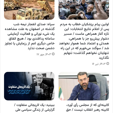
اولین پیام پزشکیان خطاب به مردم
سپاه: صدای انفجار نیمه شب
پس از اعلام نتایج انتخابات: این
گذشته در اصفهان به علت مشاهده
تازه آغاز همراهی ماست / مسیر
یک شی‌ء نورانی و فعالیت آزمایشی
دشوار پیش‌رو جز با همراهی،
سامانه پدافندی بود / هیچ اتفاق
همدلی و اعتماد شما هموار نخواهد
خاص دیگری اعم از رزمایش یا تجاوز
شد / سوگند می‌خورم که در این راه
دشمن صحت ندارد
تنهایتان نخواهم گذاشت؛ تنهایم
۱۴۰۳, مهر ۱۷
نگذارید
۱۴۰۳, تیر ۱۶
کابینه‌ای که از مجلس رأی آورد،
ببینید: یک لاریجانی متفاوت /
کابینه رهبر انقلاب نیست / حق
گزارشی از زندگی سیاسی علی