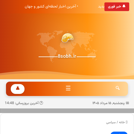
بری هشت صبح خوش آمدید
• آخرین اخبار لحظه‌ای کشور و جهان
• 
🔔 خبر فوری
8sobh.ir
☰
👤
🔍
📅 پنجشنبه, ۱۵ مرداد ۱۴۰۵
🕐 آخرین بروزرسانی: 14:48
خانه
/
سیاسی