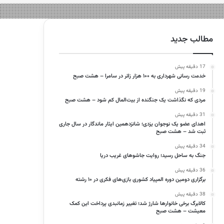
مطالب جدید
17 دقیقه پیش
خدمت رسانی شهرداری به ۱۰۰ هزار زائر در سامرا – هشت صبح
19 دقیقه پیش
مردی که نگذاشت یک جنگنده از بیت‌المال کم شود – هشت صبح
31 دقیقه پیش
اهدای عضو یک نوجوان یزدی؛ شانزدهمین ایثار ماندگار در سال جاری
ثبت شد – هشت صبح
34 دقیقه پیش
جنگ به ساحل رسید؛ روایت جاشوهای غریب دریا
36 دقیقه پیش
برگزاری دومین‌ دوره المپیاد کشوری بازی‌های فکری در ۱۰ رشته
38 دقیقه پیش
کالابرگ برخی خانوارها شارژ شد؛ تغییر زمانبدی پرداخت این کمک
معیشت – هشت صبح