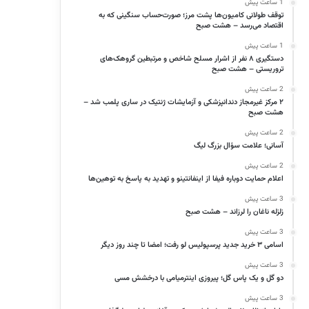
1 ساعت پیش
توقف طولانی کامیون‌ها پشت مرز؛ صورت‌حساب سنگینی که به
اقتصاد می‌رسد – هشت صبح
1 ساعت پیش
دستگیری ۸ نفر از اشرار مسلح شاخص و مرتبطین گروهک‌های
تروریستی – هشت صبح
2 ساعت پیش
۲ مرکز غیرمجاز دندانپزشکی و آزمایشات ژنتیک در ساری پلمب شد –
هشت صبح
2 ساعت پیش
آسانی؛ علامت سؤال بزرگ لیگ
2 ساعت پیش
اعلام حمایت دوباره فیفا از اینفانتینو و تهدید به پاسخ به توهین‌ها
3 ساعت پیش
زلزله ناغان را لرزاند – هشت صبح
3 ساعت پیش
اسامی ۳ خرید جدید پرسپولیس لو رفت؛ امضا تا چند روز دیگر
3 ساعت پیش
دو گل و یک پاس گل؛ پیروزی اینترمیامی با درخشش مسی
3 ساعت پیش