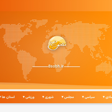
8sobh.ir
ادی ▾
سیاسی ▾
مجلس ▾
شهری ▾
ورزشی ▾
استان ها ▾