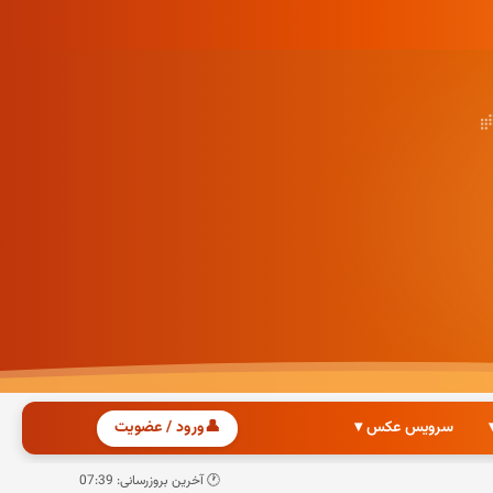
سرویس عکس ▾
👤
ورود / عضویت
🕐 آخرین بروزرسانی: 07:39