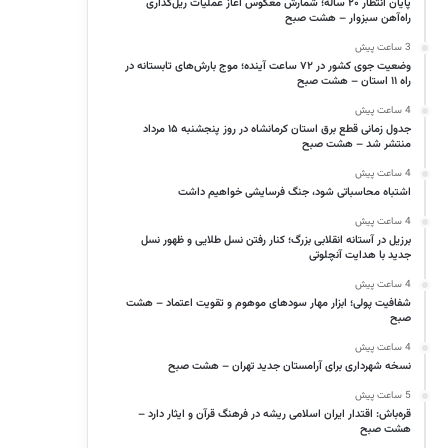
پایان انتظار ۲۰ ساله؛ شمارش معکوس آغاز عملیات ریل‌گذاری
راه‌آهن سبزوار – هشت صبح
3 ساعت پیش
وضعیت جوی کشور در ۷۲ ساعت آینده؛ موج بارش‌های تابستانه در
راه ۱۱ استان – هشت صبح
4 ساعت پیش
جدول زمانی قطع برق استان کرمانشاه در روز پنجشنبه ۱۵ مرداد
منتشر شد – هشت صبح
4 ساعت پیش
اشتباه محاسباتی شود، جنگ فرسایشی خواهیم داشت
4 ساعت پیش
برزیل در آستانه انقلابی بزرگ؛ کنار رفتن نسل طلایی و ظهور نسل
جدید با هدایت آنچلوتی
4 ساعت پیش
شفافیت پولی؛ ابزار مهار سودهای موهوم و تقویت اعتماد – هشت
صبح
4 ساعت پیش
نسخه شهرداری برای آرامستان جدید تهران – هشت صبح
5 ساعت پیش
قره‌باش: اقتدار ایران اسلامی ریشه در فرهنگ قرآن و ایثار دارد –
هشت صبح