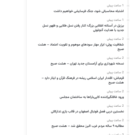
1 ساعت پیش
اشتباه محاسباتی شود، جنگ فرسایشی خواهیم داشت
1 ساعت پیش
برزیل در آستانه انقلابی بزرگ؛ کنار رفتن نسل طلایی و ظهور نسل
جدید با هدایت آنچلوتی
2 ساعت پیش
شفافیت پولی؛ ابزار مهار سودهای موهوم و تقویت اعتماد – هشت
صبح
2 ساعت پیش
نسخه شهرداری برای آرامستان جدید تهران – هشت صبح
2 ساعت پیش
قره‌باش: اقتدار ایران اسلامی ریشه در فرهنگ قرآن و ایثار دارد –
هشت صبح
2 ساعت پیش
ورود غافلگیرکننده کاپی‌باراها به ساختمان مجلس
2 ساعت پیش
نخستین دربی فصل فوتبال اصفهان در قالب بازی تدارکاتی
2 ساعت پیش
مطالبه ۹ ساله مردم غرب البرز محقق شد – هشت صبح
2 ساعت پیش