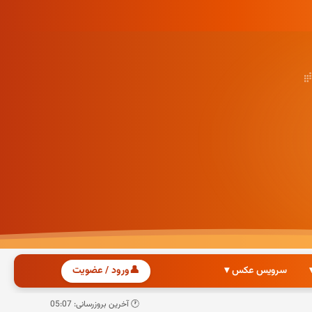
سرویس عکس ▾
👤
ورود / عضویت
🕐 آخرین بروزرسانی: 05:07