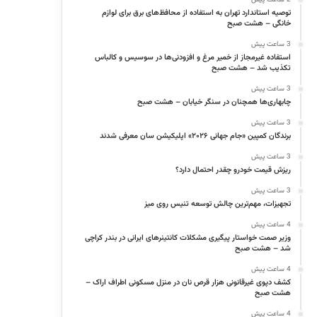
توصیه استاندارد تهران به استفاده از محافظ‌های برق برای لوازم
خانگی – هشت صبح
3 ساعت پیش
استفاده غیرمجاز از خمیر مرغ و افزودنی‌ها در سوسیس و کالباس
تکذیب شد – هشت صبح
3 ساعت پیش
چابهاری‌ها همچنان در سنگر خیابان – هشت صبح
3 ساعت پیش
برندگان کمپین «جام جهانی ۲۰۲۶» اپلیکیشن سان معرفی شدند
3 ساعت پیش
ریزش قیمت خودرو چقدر احتمال دارد؟
3 ساعت پیش
تجهیزات، مهم‌ترین چالش توسعه تنیس روی میز
4 ساعت پیش
وزیر صمت خواستار پیگیری مشکلات کانتینرهای ایرانی در بندر کراچی
شد – هشت صبح
4 ساعت پیش
کشف دپوی غیرقانونی هزار قرص نان در منزل مسکونی اطراف اراک –
هشت صبح
4 ساعت پیش