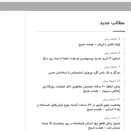
مطالب جدید
3 دقیقه پیش
زلزله ناغان را لرزاند – هشت صبح
6 دقیقه پیش
اسامی ۳ خرید جدید پرسپولیس لو رفت؛ امضا تا چند روز دیگر
7 دقیقه پیش
دو گل و یک پاس گل؛ پیروزی اینترمیامی با درخشش مسی
10 دقیقه پیش
پایان انتظار ۲۰ ساله؛ شمارش معکوس آغاز عملیات ریل‌گذاری
راه‌آهن سبزوار – هشت صبح
51 دقیقه پیش
وضعیت جوی کشور در ۷۲ ساعت آینده؛ موج بارش‌های تابستانه در
راه ۱۱ استان – هشت صبح
1 ساعت پیش
جدول زمانی قطع برق استان کرمانشاه در روز پنجشنبه ۱۵ مرداد
منتشر شد – هشت صبح