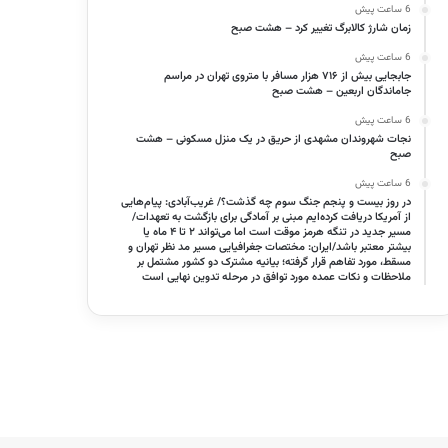
6 ساعت پیش
زمان شارژ کالابرگ تغییر کرد – هشت صبح
6 ساعت پیش
جابجایی بیش از ۷۱۶ هزار مسافر با متروی تهران در مراسم
جاماندگان اربعین – هشت صبح
6 ساعت پیش
نجات شهروندان مشهدی از حریق در یک منزل مسکونی – هشت
صبح
6 ساعت پیش
در روز بیست و پنجم جنگ سوم چه گذشت؟/ غریب‌آبادی: پیام‌هایی
از آمریکا دریافت کرده‌ایم مبنی بر آمادگی برای بازگشت به تعهدات/
مسیر جدید در تنگه هرمز موقت است اما می‌تواند ۲ تا ۴ ماه یا
بیشتر معتبر باشد/ایران: مختصات جغرافیایی مسیر مد نظر تهران و
مسقط، مورد تفاهم قرار گرفته؛ بیانیه مشترک دو کشور مشتمل بر
ملاحظات و نکات عمده مورد توافق در مرحله تدوین نهایی است