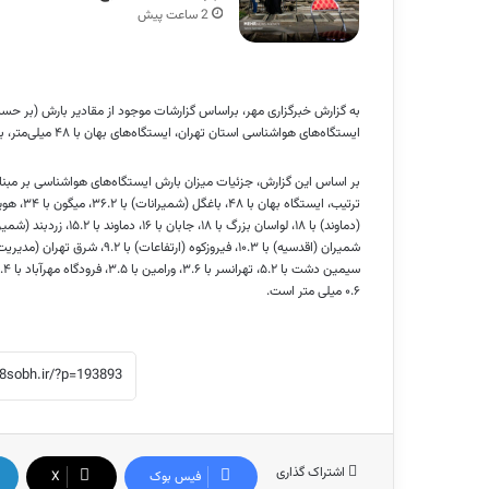
2 ساعت پیش
به گزارش خبرگزاری مهر،
براساس
ایستگاه‌های هواشناسی استان تهران، ایستگاه‌های
بهان
با ۴۸ میلی‌متر، بیشترین و فرودگاه امام با ۰.۶ میلی‌متر کمترین میزان بارش را داشته‌اند.
ترتیب، ایستگاه
بهان
با ۴۸،
باغگل
(شمیرانات) با ۳۶.۲، میگون با ۳۴،
هوی
(دماوند) با ۱۸، لواسان بزرگ با ۱۸،
جابان
با ۱۶، دماوند با ۱۵.۲،
زردبند
شمیران (اقدسیه) با ۱۰.۳، فیروزکوه (ارتفاعات) با ۹.۲، شرق تهران (مدیریت بحران) با ۸، فیروزکوه با ۷،
سیمین دشت با ۵.۲، تهرانسر با ۳.۶، ورامین با ۳.۵، فرودگاه مهرآباد با ۳.۴، ژئوفیزیک با ۲، شهریار با ۱.۶،
۰.۶ میلی متر است.
اشتراک گذاری
فیس بوک
X