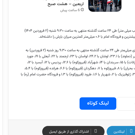
اربعین – هشت صبح
6 ساعت پیش
گزارشات موجود از مقادیر بارش (بر حسب میلی متر) طی ۲۴ ساعت گذشته منتهی به ساعت ۹:۳۰ شنبه (۲ فروردین ۱۴۰۴)
بر اساس این گزارش، جزئیات میزان بارش ایستگاه‌های هواشناسی بر مبنای میلی‌متر طی ۲۴ ساعت گذشته منتهی به ساعت ۹:۳۰ روز شنبه (۲ فروردین) به
ر
(دماوند) با ۳۳.۱، اوشان با ۲۴.۲، لواسان با ۲۳، ارجمند با ۲۲، آبعلی با ۱۹،
جورد
(شمیرانات) با ۱۵، سربندان با ۱۴، شهرآباد (فیروزکوه) با ۱۲.۶، پردیس با ۱۲، آبسرد با ۱۲،
دهگردان
(فیروزکوه) با ۶.۶،
هرانده
(فیروزکوه) با ۵.۴،
طرود
(فیروزکوه) با ۱.۳ و فرودگاه حضرت امام (ره) با
لینک کوتاه
لینکدین
اشتراک گذاری از طریق ایمیل