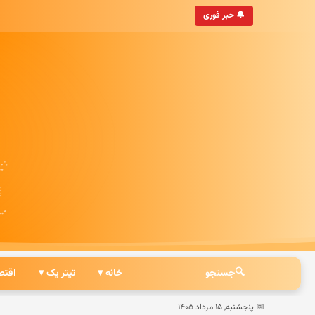
• به‌روزترین خبرگزاری ایرانی
🔔 خبر فوری
🔍
جستجو
خانه ▾
تیتر یک ▾
اقتص
📅 پنجشنبه, ۱۵ مرداد ۱۴۰۵