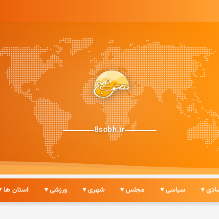
8sobh.ir
ادی ▾
سیاسی ▾
مجلس ▾
شهری ▾
ورزشی ▾
استان ها ▾