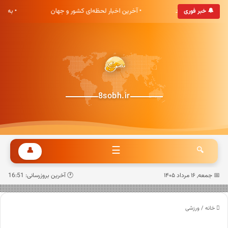
ی هشت صبح خوش آمدید
• آخرین اخبار لحظه‌ای کشور و جهان
• به
🔔 خبر فوری
8sobh.ir
☰
👤
🔍
📅 جمعه, ۱۶ مرداد ۱۴۰۵
🕐 آخرین بروزرسانی: 16:51
خانه
/
ورزشی