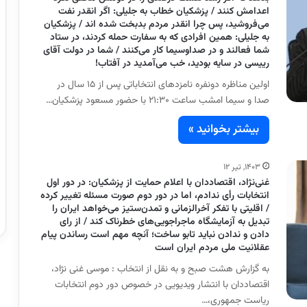
اعدامش کنند / پزشکیان خطاب به جلیلی: اگر انقدر نفت
می‌فروشید، پس چرا انقدر مردم بدبخت شده اند / پزشکیان
به جلیلی: همین افرادی که به سفارت حمله کردند، در ستاد
شما فعالند و در صداوسیما کار می‌کنند / شما در دولت آقای
رییسی در سایه بودید، خب می‌آمدید در آفتاب!
اولین مناظره دونفره نامزدهای انتخاباتی پس از ۱۵ سال در
صدا و سیما امشب ساعت ۲۱:۳۰ با حضور مسعود پزشکیان…
بیشتر بخوانید »
۱۴۰۳, تیر ۱۲
غنی‌نژاد، اقتصاددان با اعلام حمایت از پزشکیان: در دور اول
انتخابات رأی ندادم، اما در دور دوم صورت مسئله تغییر کرده
/ اقلیتی با تفکر آخرالزمانی و تمدن‌ستیز می‌خواهد ایران را
تبدیل به آزمایشگاه ماجراجویی‌های خطرناک کند / از رای
دادن و ندادن نباید تابو ساخت؛ آنچه مهم است رساندن پیام
عقلانیت ملی مردم ایران است
به گزارش هشت صبح و به نقل از انتخاب : موسی غنی نژاد،
اقتصاددان با انتشار ویدیویی در خصوص دور دوم انتخابات
ریاست جمهوری،…