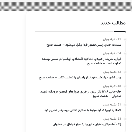
مطالب جدید
11 دقیقه پیش
نشست خبری رئیس‌جمهور فردا برگزار می‌شود – هشت صبح
34 دقیقه پیش
ایران، شریک راهبردی اتحادیه اقتصادی اوراسیا در مسیر توسعه
تجارت است – هشت صبح
42 دقیقه پیش
وزیر کشور درگذشت فرماندار رامیان را تسلیت گفت – هشت صبح
48 دقیقه پیش
جابه‌جایی ۱۲۲۶ زائر یزدی از طریق پروازهای اربعین فرودگاه شهید
صدوقی – هشت صبح
51 دقیقه پیش
اتحادیه اروپا ۵ فرد مرتبط با صنایع دفاعی روسیه را تحریم کرد
53 دقیقه پیش
زنگ آماده‌باش ناظران داوری لیگ برتر فوتبال در اصفهان