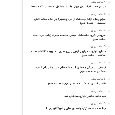
4 ساعت پیش
دردسر جدید فدراسیون جهانی والیبال با قبول روسیه در لیگ ملت‌ها
4 ساعت پیش
سهم پنهان دولت و صنعت در ناترازی بنزین؛ چرا مردم مقصر اصلی
نیستند؟ – هشت صبح
4 ساعت پیش
حاج‌علی‌اکبری: جلوه بزرگ اربعین، حماسه حضرت زینب (س) است –
هشت صبح
5 ساعت پیش
بحران ناترازی ۱۰ میلیون لیتری بنزین؛ ضرورت مدیریت تقاضا و اصلاح
ساختار – هشت صبح
5 ساعت پیش
توافق وزیر ورزش و جوانان ایران با همتای آذربایجانی برای گسترش
همکاری – هشت صبح
5 ساعت پیش
فارس؛ استان تولیدکننده در صدر تورم – هشت صبح
5 ساعت پیش
تیم جدید مجتبی جباری مشخص شد
5 ساعت پیش
چرا محمد صلاح ترکیه را به عربستان و آمریکا ترجیح داد