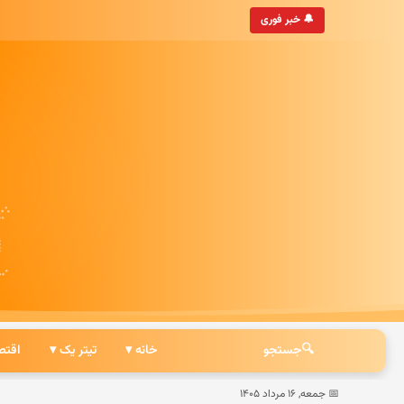
• به‌روزترین خبرگزاری ایرانی
🔔 خبر فوری
🔍
جستجو
خانه ▾
تیتر یک ▾
اقتص
📅 جمعه, ۱۶ مرداد ۱۴۰۵