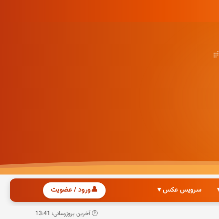
سرویس عکس ▾
👤
ورود / عضویت
🕐 آخرین بروزرسانی: 13:41