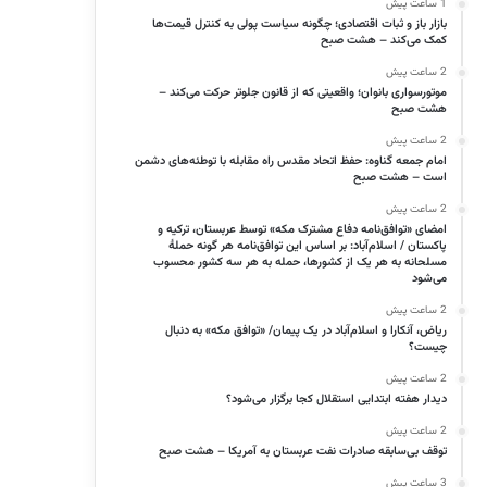
1 ساعت پیش
بازار باز و ثبات اقتصادی؛ چگونه سیاست پولی به کنترل قیمت‌ها
کمک می‌کند – هشت صبح
2 ساعت پیش
موتورسواری بانوان؛ واقعیتی که از قانون جلوتر حرکت می‌کند –
هشت صبح
2 ساعت پیش
امام جمعه گناوه: حفظ اتحاد مقدس راه مقابله با توطئه‌های دشمن
است – هشت صبح
2 ساعت پیش
امضای «توافق‌نامه دفاع مشترک مکه» توسط عربستان، ترکیه و
پاکستان / اسلام‌آباد: بر اساس این توافق‌نامه هر گونه حملهٔ
مسلحانه به هر یک از کشورها، حمله به هر سه کشور محسوب
می‌شود
2 ساعت پیش
ریاض، آنکارا و اسلام‌آباد در یک پیمان/ «توافق مکه» به دنبال
چیست؟
2 ساعت پیش
دیدار هفته ابتدایی استقلال کجا برگزار می‌شود؟
2 ساعت پیش
توقف بی‌سابقه صادرات نفت عربستان به آمریکا – هشت صبح
3 ساعت پیش