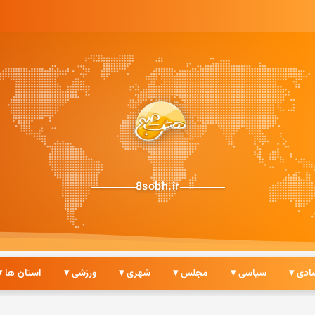
8sobh.ir
ادی ▾
سیاسی ▾
مجلس ▾
شهری ▾
ورزشی ▾
استان ها ▾