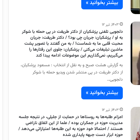
بیشتر بخوانید »
۱۴۰۳, تیر ۱۲
دلجویی تلفنی پزشکیان از دکتر طریقت در پی حمله با شوکر
به او / پزشکیان: جریان چی بود؟ / دکتر طریقت: جریان
محبت قلبی ما به شماست! / به من گفتند با تصویر پشت
ماشین تبلیغات می‌کنی / پزشکیان: جلوی این رفتار‌ها را
می‌گیریم، نمی‌گذاریم این موضوعات ادامه پیدا کند
به گزارش هشت صبح و به نقل از انتخاب : مسعود پزشکیان،
از دکتر طریقت در پی منتشر شدن ویدیو حمله با شوکر
دلجویی…
بیشتر بخوانید »
۱۴۰۳, تیر ۱۲
اعزام طلبه‌ها به روستا‌ها در حمایت از جلیلی، در نتیجه جلسه
مدیریت حوزه در جمکران بوده / علما از این اتفاق ناراضی
هستند / احتمالا خود حوزه به این طلبه‌ها امتیازاتی می‌دهد /
حوزه ابزار دست جبهه پایداری شده