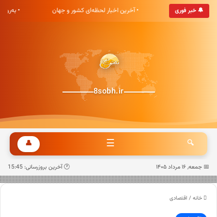
شت صبح خوش آمدید
• آخرین اخبار لحظه‌ای کشور و جهان
• به‌روز
🔔 خبر فوری
8sobh.ir
☰
👤
🔍
📅 جمعه, ۱۶ مرداد ۱۴۰۵
🕐 آخرین بروزرسانی: 15:45
خانه
/
اقتصادی