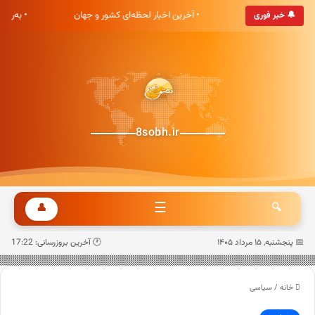
هشت صبح خوش آمدید
• آخرین اخبار لحظه‌ای کشور و جهان
• به‌رو
🔔 خبر فوری
8sobh.ir
☰
👤
🔍
📅 پنجشنبه, ۱۵ مرداد ۱۴۰۵
🕐 آخرین بروزرسانی: 17:22
خانه
/
سیاسی