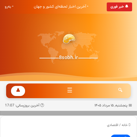
شت صبح خوش آمدید
• آخرین اخبار لحظه‌ای کشور و جهان
• به‌روز
🔔 خبر فوری
8sobh.ir
☰
👤
🔍
📅 پنجشنبه, ۱۵ مرداد ۱۴۰۵
🕐 آخرین بروزرسانی: 17:07
خانه
/
اقتصادی