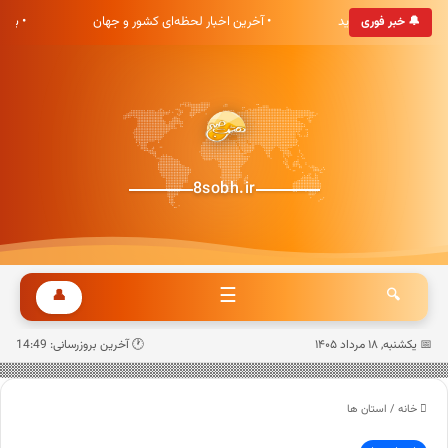
ی هشت صبح خوش آمدید
• آخرین اخبار لحظه‌ای کشور و جهان
• به
🔔 خبر فوری
8sobh.ir
☰
👤
🔍
📅 یکشنبه, ۱۸ مرداد ۱۴۰۵
🕐 آخرین بروزرسانی: 14:49
خانه
/
استان ها