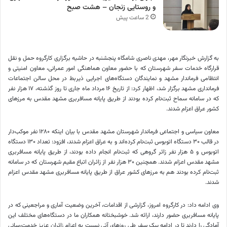
و روستایی زنجان – هشت صبح
2 ساعت پیش
به گزارش خبرنگار مهر، مهدی ناصری شامگاه پنجشنبه در حاشیه برگزاری کارگروه حمل و نقل
قرارگاه خدمات سفر شهرستان که با حضور معاون هماهنگی امور عمرانی، معاون امنیتی و
انتظامی فرماندار مشهد و نمایندگان دستگاه‌های اجرایی ذیربط در محل سالن اجتماعات
فرمانداری مشهد برگزار شد، اظهار کرد: از تاریخ ۱۶ مرداد ماه جاری تا روز گذشته، ۱۷ هزار نفر
که در سامانه
سماح
ثبت‌نام کرده بودند از طریق پایانه مسافربری مشهد مقدس به مرزهای
کشور عراق اعزام شدند.
معاون سیاسی و اجتماعی فرماندار شهرستان مشهد مقدس با بیان اینکه ۱۲۸۰ نفر موکب‌دار
در قالب ۳۰ دستگاه اتوبوس ثبت‌نام کرده‌اند و به عراق اعزام شدند، افزود: تعداد ۱۳۰ دستگاه
اتوبوس و ۵ هزار نفر زائر گروهی که ثبت‌نام انجام داده بودند، از طریق پایانه مسافربری
مشهد مقدس اعزام شدند. همچنین ۳۰ هزار نفر از زائران اتباع مقیم شهرستان که در سامانه
ثبت‌نام کرده بودند هم به مرزهای کشور عراق از طریق پایانه مسافربری مشهد مقدس اعزام
شدند.
وی ادامه داد: در کارگروه امروز، گزارشی از اقدامات، آخرین وضعیت آماری و مراجعینی که در
پایانه مسافربری حضور دارند، ارائه شد. خوشبختانه همکاران ما در دستگاه‌های مختلف این
آمادگی را دارند تا در ادامه پیک سفر طی روزهای آتی نسبت به اعزام زائران عزیز خدمت‌رسانی