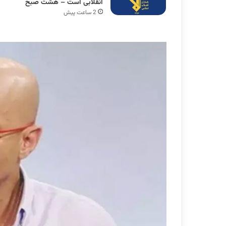
انقلابی است – هشت صبح
2 ساعت پیش