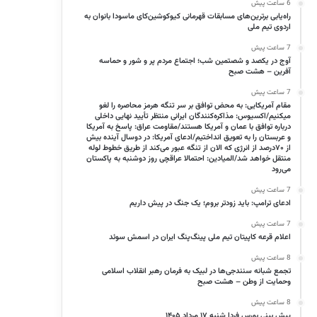
6 ساعت پیش
راه‌یابی برترین‌های مسابقات قهرمانی کیوکوشین‌کای ماسودا بانوان به
اردوی تیم ملی
7 ساعت پیش
آوج در یکصد و شصتمین شب؛ اجتماع مردم پر و شور و حماسه
آفرین – هشت صبح
7 ساعت پیش
مقام آمریکایی: به محض توافق بر سر تنگه هرمز محاصره را لغو
میکنیم/اکسیوس: مذاکره‌کنندگان ایرانی منتظر تأیید نهایی داخلی
درباره توافق با عمان و آمریکا هستند/مقاومت عراق: پاسخ به آمریکا
و عربستان را به تعویق انداختیم/ادعای آمریکا: در دوسال آینده بیش
از ۷۰درصد از انرژی که الان از تنگه عبور می‌کند از طریق خطوط لوله
منتقل خواهد شد/المیادین: احتمالا عراقچی روز دوشنبه به پاکستان
می‌رود
7 ساعت پیش
ادعای ترامپ: باید زودتر بروم؛ یک جنگ در پیش داریم
7 ساعت پیش
اعلام قرعه کاپیتان تیم ملی پینگ‌پنگ ایران در اسمش سوئد
8 ساعت پیش
تجمع شبانه سنندجی‌ها در لبیک به فرمان رهبر انقلاب اسلامی
وحمایت از وطن – هشت صبح
8 ساعت پیش
پیش بینی بورس فردا شنبه ۱۷ مرداد ۱۴۰۵