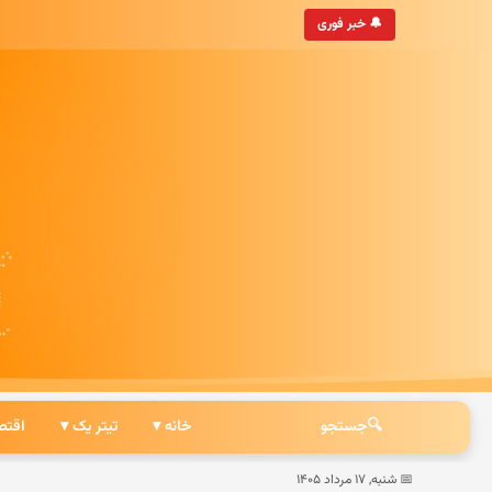
جهان
• به‌روزترین خبرگزاری ایرانی
🔔 خبر فوری
🔍
جستجو
خانه ▾
تیتر یک ▾
اقتص
📅 شنبه, ۱۷ مرداد ۱۴۰۵