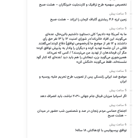
تخصیص سهمیه طرح ترافیک و کارت‌بلیت خبرنگاران – هشت صبح
5 ساعت پیش
زمین لرزه ۴.۶ ریشتری گلباف کرمان را لرزاند – هشت صبح
5 ساعت پیش
ما به آمریکا چه دادیم؟ کلی دستاورد داشتیم بااین‌حال، عده‌ای
می‌گویند این افراد خائن‌اند/در شورای امنیت ۱۲ یا ۱۳ نفر حق رأی
داشتند و ۱۲ نفر از موضع ما [درخصوص توافق] دفاع کردند/می‌گفتند
فلانی در آن جلسه تهدید کرده و دیگران را وادار به پذیرش توافق کرده؛
مگر آن فرماندهان از تهدید من می‌ترسند؟ / کسی که نمی‌داند
همین‌جوری می‌گوید بزن، تبعاتش را هم باید دید /عده‌ای که کنار گود
نشسته‌اند، فقط می‌گویند «لنگش کن»
5 ساعت پیش
موضع ضد ایرانی زلنسکی پس از تصویب طرح تحریم علیه روسیه و
ایران
5 ساعت پیش
اگر اسپانیا میزبان فینال جام جهانی ۲۰۳۰ نباشد، باید انصراف دهد
6 ساعت پیش
اجتماع حماسی مردم زنجان در صد و شصتمین شب حضور در میدان
– هشت صبح
6 ساعت پیش
توافق پرسپولیس با اژدهاکش ۱۸ ساله!