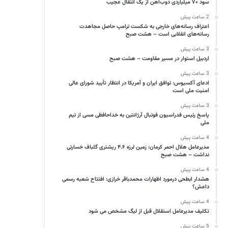
سود ۷۰ میلیاردی ذوب‌آهن از یک انتقال عجیب
2 ساعت پیش
اعتراف رسانه‌های خارجی به شکست ترامپ حاصل مجاهدت
رسانه‌های انقلابی است – هشت صبح
3 ساعت پیش
اردبیل استوار در مسیر مقاومت – هشت صبح
3 ساعت پیش
ادعای آکسیوس: توافق ایران و آمریکا در انتظار تأیید شورای عالی
امنیت ملی است
3 ساعت پیش
پاسخ رئیس فدراسیون فوتبال آرژانتین به خداحافظی مسی از تیم
ملی
4 ساعت پیش
مدیرعامل هلال احمر کرمان: زمین لرزه ۴.۶ ریشتری گلباف خسارتی
نداشت – هشت صبح
4 ساعت پیش
هشدار ابطحی درمورد اظهارات محمدباقر خرازی: افتتاح شعبه رسمی
داعش؟
4 ساعت پیش
تکلیف مدیرعامل استقلال قبل از لیگ مشخص می شود
5 ساعت پیش