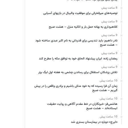
8 ساعت پیش
توصیه‌های میرفخرائی برای موفقیت والیبال در بازیهای آسیایی
9 ساعت پیش
کلاهبرداری به بهانه حمل بار و اثاثیه منزل – هشت صبح
9 ساعت پیش
نادر داهیم: باید تندیسی برای قدردانی به نام اکبر عبدی ساخته شود
– هشت صبح
9 ساعت پیش
رمضان زاده: ایران پیشنهاد الحاق خود به توافق مکه را مطرح کند
9 ساعت پیش
تلاش پزشکان استقلال برای رساندن چشمی به هفته اول لیگ برتر
10 ساعت پیش
زمان آن فرا رسیده که به خود متکی باشیم و برادری واقعی را در پیش
گیریم – هشت صبح
10 ساعت پیش
هاشمی‌فر​​​​​​​: خبرنگاران در خط مقدم آگاهی و روایت حقیقت
ایستاده‌اند – هشت صبح
10 ساعت پیش
«ایرج» دوباره در بیمارستان بستری شد