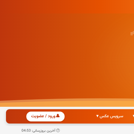
سرویس عکس ▾
👤
ورود / عضویت
🕐 آخرین بروزرسانی: 04:53