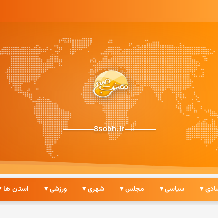
8sobh.ir
ادی ▾
سیاسی ▾
مجلس ▾
شهری ▾
ورزشی ▾
استان ها ▾