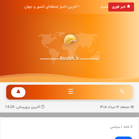
بری هشت صبح خوش آمدید
• آخرین اخبار لحظه‌ای کشور و جهان
•
🔔 خبر فوری
8sobh.ir
☰
👤
🔍
📅 جمعه, ۱۶ مرداد ۱۴۰۵
🕐 آخرین بروزرسانی: 14:26
خانه
/
سیاسی