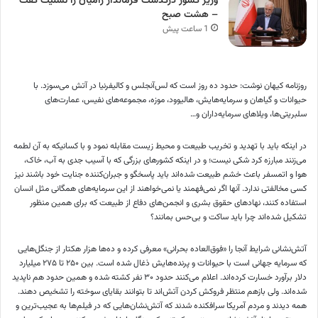
وزیر کشور درگذشت فرماندار رامیان را تسلیت گفت
– هشت صبح
1 ساعت پیش
روزنامه کیهان نوشت: حدود ده روز است که لس‌آنجلس و کالیفرنیا در آتش می‌سوزد. با
حیوانات و گیاهان و سرمایه‌هایش، هالیوود، موزه، مجموعه‌های نفیس، عمارت‌های
سلبریتی‌ها، ویلا‌های سرمایه‌داران و…
در اینکه باید با تهدید و تخریب طبیعت و محیط زیست مقابله نمود و با کسانیکه به آن لطمه
می‌زنند مبارزه کرد شکی نیست؛ و در اینکه کشور‌های بزرگی که با آسیب جدی به آب، خاک،
هوا و اتمسفر باعث خشم طبیعت شده‌اند باید پاسخگو و جبران‌کننده جنایت خود باشند نیز
کسی مخالفتی ندارد. آنها اگر نمی‌فهمند یا نمی‌خواهند از این سرمایه‌های همگانی مثل انسان
استفاده کنند، نهاد‌های حقوق بشری و انجمن‌های دفاع از طبیعت که برای همین منظور
تشکیل شده‌اند چرا باید ساکت و بی‌حس بمانند؟
آتش‌نشانی شرایط آنجا را «فوق‌العاده بحرانی» معرفی کرده و ده‌ها هزار هکتار از جنگل‌هایی
که سرمایه جهانی است با حیوانات و پرنده‌هایش ذغال شده است. بین ۲۵۰ تا ۲۷۵ میلیارد
دلار برآورد خسارت کرده‌اند. اعلام می‌کنند حدود ۳۰ نفر کشته شده و همین حدود هم ناپدید
شده‌اند. ولی بازهم منتظر فروکش کردن آتش‌اند تا بتوانند بقایای سوخته را تشخیص دهند.
همه دیدند و مردم آمریکا سرافکنده شدند که آتش‌نشان‌هایی که در فیلم‌ها به عجیب‌ترین و