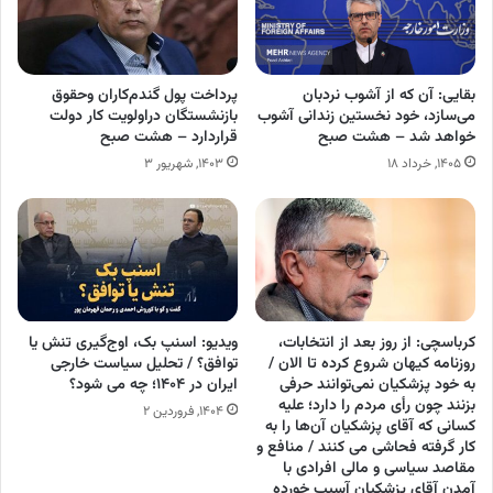
بقایی: آن که از آشوب نردبان
پرداخت پول گندم‌کاران وحقوق
می‌سازد، خود نخستین زندانی آشوب
بازنشستگان دراولویت کار دولت
خواهد شد – هشت صبح
قراردارد – هشت صبح
۱۴۰۵, خرداد ۱۸
۱۴۰۳, شهریور ۳
کرباسچی: از روز بعد از انتخابات،
ویدیو: اسنپ بک، اوج‌گیری تنش یا
روزنامه کیهان شروع کرده تا الان /
توافق؟ / تحلیل سیاست خارجی
به خود پزشکیان نمی‌توانند حرفی
ایران در ۱۴۰۴؛ چه می شود؟
بزنند چون رأی مردم را دارد؛ علیه
۱۴۰۴, فروردین ۲
کسانی که آقای پزشکیان آن‌ها را به
کار گرفته فحاشی می کنند / منافع و
مقاصد سیاسی و مالی افرادی با
آمدن آقای پزشکیان آسیب خورده