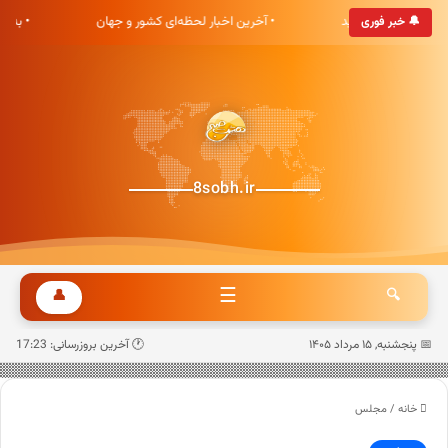
ی هشت صبح خوش آمدید
• آخرین اخبار لحظه‌ای کشور و جهان
• به‌
🔔 خبر فوری
8sobh.ir
☰
👤
🔍
📅 پنجشنبه, ۱۵ مرداد ۱۴۰۵
🕐 آخرین بروزرسانی: 17:23
خانه
/
مجلس