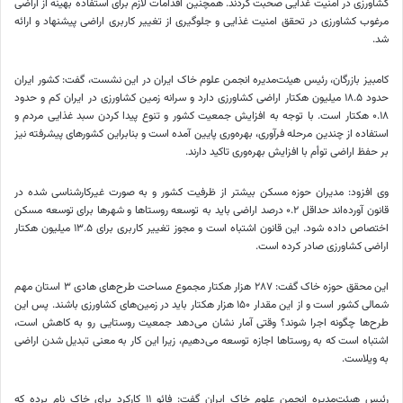
کشاورزی در امنیت غذایی صحبت کردند. همچنین اقدامات لازم برای استفاده بهینه از اراضی
مرغوب کشاورزی در تحقق امنیت غذایی و جلوگیری از تغییر کاربری اراضی پیشنهاد و ارائه
شد.
کامبیز بازرگان، رئیس هیئت‌مدیره انجمن علوم خاک ایران در این نشست، گفت: کشور ایران
حدود ۱۸.۵ میلیون هکتار اراضی کشاورزی دارد و سرانه زمین کشاورزی در ایران کم و حدود
۰.۱۸ هکتار است. با توجه به افزایش جمعیت کشور و تنوع پیدا کردن سبد غذایی مردم و
استفاده از چندین مرحله فرآوری، بهره‌وری پایین آمده است و بنابراین کشورهای پیشرفته نیز
بر حفظ اراضی توأم با افزایش بهره‌وری تاکید دارند.
وی افزود: مدیران حوزه مسکن بیشتر از ظرفیت کشور و به صورت غیرکارشناسی شده در
قانون آورده‌اند حداقل ۰.۲ درصد اراضی باید به توسعه روستاها و شهرها برای توسعه مسکن
اختصاص داده شود. این قانون اشتباه است و مجوز تغییر کاربری برای ۱۳.۵ میلیون هکتار
اراضی کشاورزی صادر کرده است.
این محقق حوزه خاک گفت: ۲۸۷ هزار هکتار مجموع مساحت طرح‌های هادی ۳ استان مهم
شمالی کشور است و از این مقدار ۱۵۰ هزار هکتار باید در زمین‌های کشاورزی باشند. پس این
طرح‌ها چگونه اجرا شوند؟ وقتی آمار نشان می‌دهد جمعیت روستایی رو به کاهش است،
اشتباه است که به روستاها اجازه توسعه می‌دهیم، زیرا این کار به معنی تبدیل شدن اراضی
به ویلاست.
رئیس هیئت‌مدیره انجمن علوم خاک ایران گفت:
فائو
۱۱ کارکرد برای خاک نام برده که