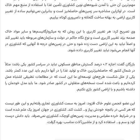
مهم‌ترین آن حتی با آمدن شیوه‌های نوین کشاورزی تأمین غذا با استفاده از منبع مهم خاک
است. در اوکراین مشاجره سر زمین‌های حاصلخیز است و بنابراین نمی‌توانیم ساده از تغییر
کاربری اراضی به بهانه ساخت گلخانه و دامپروری کوتاه بیاییم.
وی تصریح کرد: هر تغییر کاربری با این روش که به میکروارگانیسم‌ها و سایر مواد خاک
صدمه بزند تغییر کاربری است و نوع نگاه حاکم در دولت و سازمان‌های مربوطه باید تغییر کند
و اصلاً نباید به این اراضی دست زده شود و حتی در زمین‌های درجه ۵ آنهایی که کشاورزی در
آنها انجام می‌شود نباید تغییر کاربری داده شوند.
بازرگان گفت: اجازه ۰.۲ درصد گسترش مناطق مسکونی نباید در سراسر کشور یکی باشد؛ مثلاً
در شمال کشور که حاصلخیزترین خاک و تولید غذا را در آنها داریم باید این عدد کمتر باشد.
یکی از علل شکست طرح‌های توسعه‌ای ما این است که در مطالعات تطبیقی اشتباه عمل
کرده‌ایم و باعث شده است نسخه‌های متفاوتی در کشور صادر شود. ما باید مدل خودمان را
داشته باشیم و با اراضی کشور بازی نکنیم.
این عضو انجمن علوم خاک افزود: امروز به سمت کشاورزی تجاری رفته‌ایم و این طور نیست
که هر کسی در باغچه خودش پیاز و… کشت کند. کشاورزی در جهان امروز یک علم شده است
و در شرایط خرده مقیاس و مدیریت زمین‌های کوچک، کشاورزی نمی‌صرفد. باید دانش درست
کود و سم و… استفاده کرد و از ماشین‌آلات مناسب بهره گرفت.