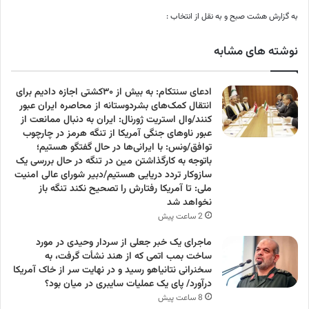
به گزارش هشت صبح و به نقل از انتخاب :
نوشته های مشابه
ادعای سنتکام: به بیش از ۳۰کشتی اجازه دادیم برای
انتقال کمک‌های بشردوستانه از محاصره ایران عبور
کنند/وال استریت ژورنال: ایران به دنبال ممانعت از
عبور ناوهای جنگی آمریکا از تنگه هرمز در چارچوب
توافق/ونس: با ایرانی‌ها در حال گفتگو هستیم؛
باتوجه به کارگذاشتن مین در تنگه در حال بررسی یک
سازوکار تردد دریایی هستیم/دبیر شورای عالی امنیت
ملی: تا آمریکا رفتارش را تصحیح نکند تنگه باز
نخواهد شد
2 ساعت پیش
ماجرای یک خبر جعلی از سردار وحیدی در مورد
ساخت بمب اتمی که از هند نشأت گرفت، به
سخنرانی نتانیاهو رسید و در نهایت سر از خاک آمریکا
درآورد/ پای یک عملیات سایبری در میان بود؟
8 ساعت پیش