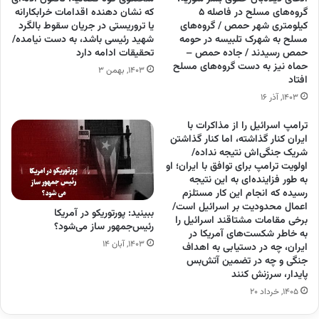
گروه‌های مسلح در فاصله ۵
که نشان دهنده اقدامات خرابکارانه
کیلومتری شهر حمص / گروه‌های
یا تروریستی در جریان سقوط بالگرد
مسلح به شهرک تلبیسه در حومه
شهید رئیسی باشد، به دست نیامده/
حمص رسیدند / جاده حمص –
تحقیقات ادامه دارد
حماه نیز به دست گروه‌های مسلح
۱۴۰۳, بهمن ۳
افتاد
۱۴۰۳, آذر ۱۶
ترامپ اسرائیل را از مذاکرات با
ایران کنار گذاشته، اما کنار گذاشتن
شریک جنگی‌اش نتیجه نداده/
اولویت ترامپ برای توافق با ایران؛ او
به طور فزاینده‌ای به این نتیجه
رسیده که انجام این کار مستلزم
اعمال محدودیت بر اسرائیل است/
ببینید: پورتوریکو در آمریکا
برخی مقامات مشتاقند اسرائیل را
رئیس‌جمهور ساز می‌شود؟
به خاطر شکست‌های آمریکا در
۱۴۰۳, آبان ۱۴
ایران، چه در دستیابی به اهداف
جنگی و چه در تضمین آتش‌بس
پایدار، سرزنش کنند
۱۴۰۵, خرداد ۲۰