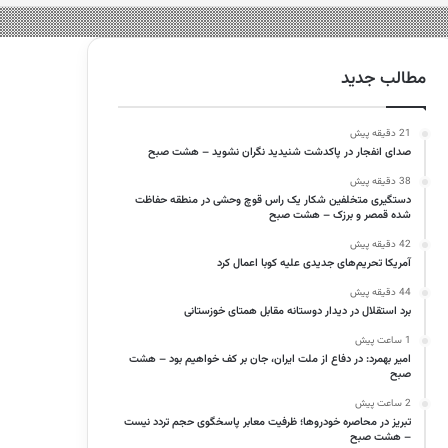
مطالب جدید
21 دقیقه پیش
صدای انفجار در پاکدشت شنیدید نگران نشوید – هشت صبح
38 دقیقه پیش
دستگیری متخلفین شکار یک راس قوچ وحشی در منطقه حفاظت
شده قمصر و برزک – هشت صبح
42 دقیقه پیش
آمریکا تحریم‌های جدیدی علیه کوبا اعمال کرد
44 دقیقه پیش
برد استقلال در دیدار دوستانه مقابل همتای خوزستانی
1 ساعت پیش
امیر بهمرد: در دفاع از ملت ایران، جان بر کف خواهیم بود – هشت
صبح
2 ساعت پیش
تبریز در محاصره خودروها؛ ظرفیت معابر پاسخگوی حجم تردد نیست
– هشت صبح