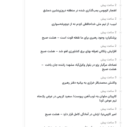
2 ساعت پیش
انفجار اتوبوس بمب‌گذاری شده در منطقه دروزی‌نشین دمشق
2 ساعت پیش
لبیب: از تیم ملی خداحافظی کردم نه از دوچرخه‌سواری
2 ساعت پیش
پزشکیان: وجود رهبری برای ما نقطه قوت است – هشت صبح
2 ساعت پیش
افزایش پلکانی تعرفه بهای برق کشاورزی لغو شد – هشت صبح
3 ساعت پیش
تصادف مرگبار پژو در بلوار وکیل‌آباد مشهد؛ راننده جان باخت –
هشت صبح
3 ساعت پیش
واکنش محمدباقر خرازی به بیانیه دفتر رهبری
3 ساعت پیش
کاپیتان ملوان به ذوب‌آهن پیوست/ سعید کریمی در عرض یک‌ماه
تیم عوض کرد!
3 ساعت پیش
امیر اکرمی‌نیا: ارتش در آمادگی کامل قرار دارد – هشت صبح
3 ساعت پیش