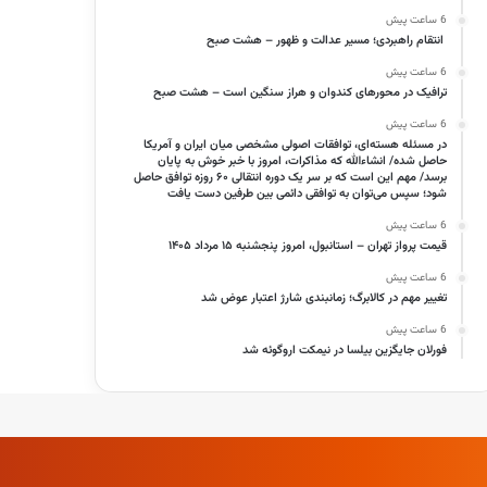
6 ساعت پیش
انتقام راهبردی؛ مسیر عدالت و ظهور – هشت صبح
6 ساعت پیش
ترافیک در محورهای کندوان و هراز سنگین است – هشت صبح
6 ساعت پیش
در مسئله هسته‌ای، توافقات اصولی مشخصی میان ایران و آمریکا
حاصل شده/ انشاءالله که مذاکرات، امروز با خبر خوش به پایان
برسد/ مهم این است که بر سر یک دوره انتقالی ۶۰ روزه توافق حاصل
شود؛ سپس می‌توان به توافقی دائمی بین طرفین دست یافت
6 ساعت پیش
قیمت پرواز تهران – استانبول، امروز پنجشنبه ۱۵ مرداد ۱۴۰۵
6 ساعت پیش
تغییر مهم در کالابرگ؛ زمانبندی‌ شارژ اعتبار عوض شد
6 ساعت پیش
فورلان جایگزین بیلسا در نیمکت اروگوئه شد