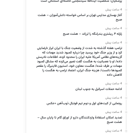
پزشکیان: شخصیت آیت‌الله سیدمجتبی خامنه‌ای استثنائی است
4 ساعت پیش
آغاز بهسازی مدارس تهران بر اساس خواسته دانش‌آموزان – هشت
صبح
4 ساعت پیش
زلزله ۴ ریشتری بندرلنگه را لرزاند – هشت صبح
4 ساعت پیش
ترامپ هفته گذشته به شدت از وضعیت جنگ با ایران ابراز نارضایتی
کرد و از وزیر جنگ خود پرسید چرا درباره کمبود شدید مهمات که
گزینه‌های نظامی آمریکا علیه ایران را محدود کرده، اطلاعات نادرستی
داده/ او با عصبانیت به هگست گفت تصور می‌کرده که مشکل کمبود
مهمات بر طرف شده/ هگست معاون خود، استیون فاینبرگ را مقصر
کمبود‌ها دانست/ هزینه جنگ ایران، اعتماد ترامپ به هگست را
کاهش داده
4 ساعت پیش
ادامه حملات اسرائیل به جنوب لبنان
4 ساعت پیش
رونمایی از کیت‌های اول و دوم تیم فوتبال ذوب‌آهن +عکس
4 ساعت پیش
تمدید امکان استفادۀ واردکنندگان دارو از اوراق گام تا پایان سال –
هشت صبح
4 ساعت پیش