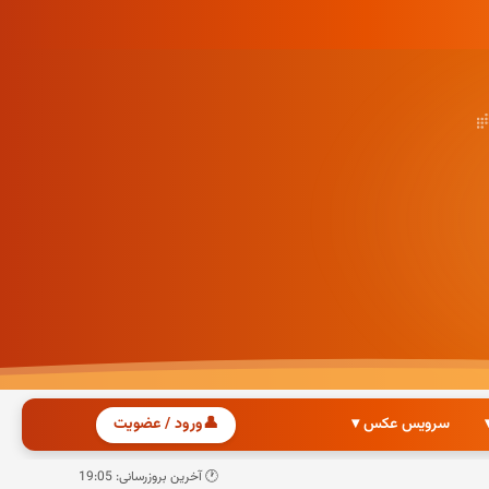
سرویس عکس ▾
👤
ورود / عضویت
🕐 آخرین بروزرسانی: 19:05