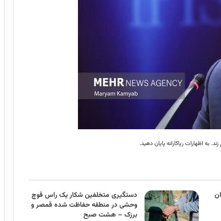
د. به اظهارات ریاکارانه پایان دهید.
ن
دستگیری متخلفین شکار یک راس قوچ
وحشی در منطقه حفاظت شده قمصر و
برزک – هشت صبح