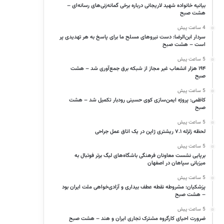
بیانیه خانواده شهید لاریجانی درباره برخی گمانه‌زنی‌های رسانه‌ای –
هشت صبح
4 ساعت پیش
سردار ابن‌الرضا: دست نیروهای مسلح ما برای پاسخ به هر تهدیدی پر
است – هشت صبح
5 ساعت پیش
۱۹۴ هزار انشعاب غیر مجاز از شبکه برق جمع‌آوری شد – هشت
صبح
5 ساعت پیش
کاظمی: پروژه ایمن‌سازی کوی حسینی رودبار تکمیل شد – هشت
صبح
5 ساعت پیش
لحظه زلزله ۷.۱ ریشتری ژاپن در یک اتاق عمل جراحی
5 ساعت پیش
برپایی نشست معاونان فرهنگی باشگاه‌های لیگ برتر فوتبال به
میزبانی سپاهان در اصفهان
5 ساعت پیش
پزشکیان: مشروطه نقطه عطف بیداری و آزادی‌خواهی ملت ایران بود
– هشت صبح
5 ساعت پیش
ضرورت احیای کارگروه مشترک تجاری ایران و هند – هشت صبح