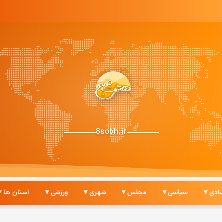
8sobh.ir
ادی ▾
سیاسی ▾
مجلس ▾
شهری ▾
ورزشی ▾
استان ها ▾