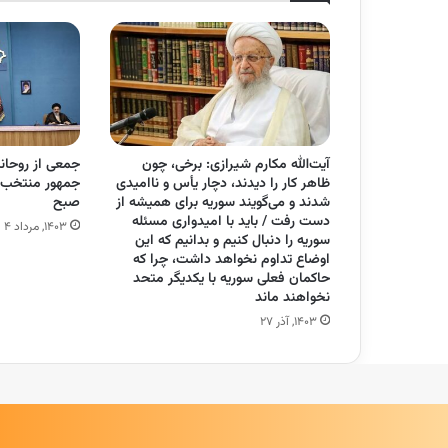
آیت‌الله مکارم شیرازی: برخی، چون
جمعی از روحانی
ظاهر کار را دیدند، دچار یأس و ناامیدی
جمهور منتخب 
شدند و می‌گویند سوریه برای همیشه از
صبح
دست رفت / باید با امیدواری مسئله
۱۴۰۳, مرداد ۴
سوریه را دنبال کنیم و بدانیم که این
اوضاع تداوم نخواهد داشت، چرا که
حاکمان فعلی سوریه با یکدیگر متحد
نخواهند ماند
۱۴۰۳, آذر ۲۷