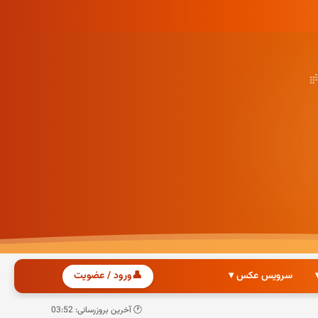
سرویس عکس ▾
👤
ورود / عضویت
🕐 آخرین بروزرسانی: 03:52