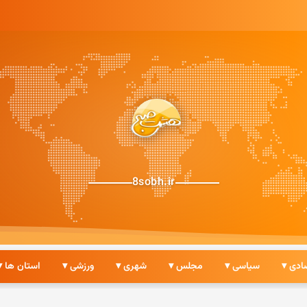
8sobh.ir
ادی ▾
سیاسی ▾
مجلس ▾
شهری ▾
ورزشی ▾
استان ها ▾