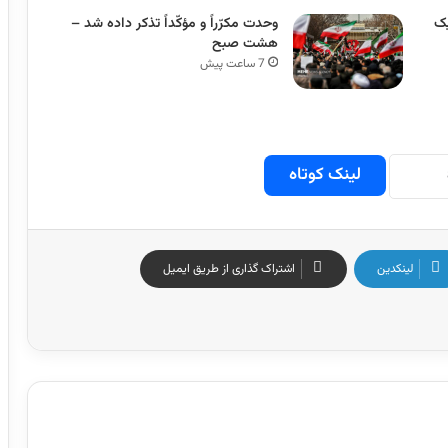
یک
وحدت مکرّراً و مؤکّداً تذکر داده شد –
هشت صبح
7 ساعت پیش
لینک کوتاه
لینکدین
اشتراک گذاری از طریق ایمیل