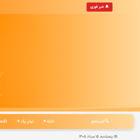
• به‌روزترین خبرگزاری ایرانی
🔔 خبر فوری
🔍
جستجو
خانه ▾
تیتر یک ▾
اقتص
📅 پنجشنبه, ۱۵ مرداد ۱۴۰۵