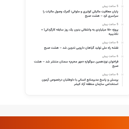
5 ساعت پیش
پایان معافیت مالیاتی کولبری و ملوانی؛ گمرک وصول مالیات را
سراسری کرد – هشت صبح
5 ساعت پیش
پروژه ۱۵۰ میلیاردی به واشقانی بدون یک روز سابقه کارگردانی! +
تکذیبیه
6 ساعت پیش
نقشه راه ملی تولید گیاهان دارویی تدوین شد – هشت صبح
6 ساعت پیش
فراخوان نوزدهمین سوگواره «مهر محرم» سمنان منتشر شد – هشت
صبح
6 ساعت پیش
پرسش و پاسخ مدیرمنابع انسانی با داوطلبان درخصوص آزمون
استخدامی سازمان منطقه آزاد کیشر