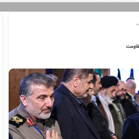
ت
قاومت