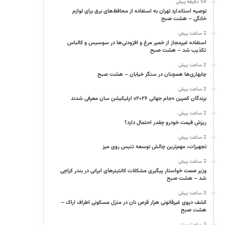
59 دقیقه پیش
توصیه استاندارد تهران به استفاده از محافظ‌های برق برای لوازم
خانگی – هشت صبح
2 ساعت پیش
استفاده غیرمجاز از خمیر مرغ و افزودنی‌ها در سوسیس و کالباس
تکذیب شد – هشت صبح
2 ساعت پیش
چابهاری‌ها همچنان در سنگر خیابان – هشت صبح
2 ساعت پیش
برندگان کمپین «جام جهانی ۲۰۲۶» اپلیکیشن سان معرفی شدند
2 ساعت پیش
ریزش قیمت خودرو چقدر احتمال دارد؟
2 ساعت پیش
تجهیزات، مهم‌ترین چالش توسعه تنیس روی میز
2 ساعت پیش
وزیر صمت خواستار پیگیری مشکلات کانتینرهای ایرانی در بندر کراچی
شد – هشت صبح
3 ساعت پیش
کشف دپوی غیرقانونی هزار قرص نان در منزل مسکونی اطراف اراک –
هشت صبح
3 ساعت پیش