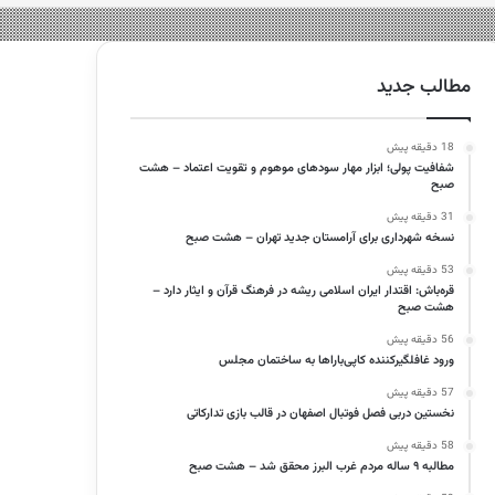
مطالب جدید
18 دقیقه پیش
شفافیت پولی؛ ابزار مهار سودهای موهوم و تقویت اعتماد – هشت
صبح
31 دقیقه پیش
نسخه شهرداری برای آرامستان جدید تهران – هشت صبح
53 دقیقه پیش
قره‌باش: اقتدار ایران اسلامی ریشه در فرهنگ قرآن و ایثار دارد –
هشت صبح
56 دقیقه پیش
ورود غافلگیرکننده کاپی‌باراها به ساختمان مجلس
57 دقیقه پیش
نخستین دربی فصل فوتبال اصفهان در قالب بازی تدارکاتی
58 دقیقه پیش
مطالبه ۹ ساله مردم غرب البرز محقق شد – هشت صبح