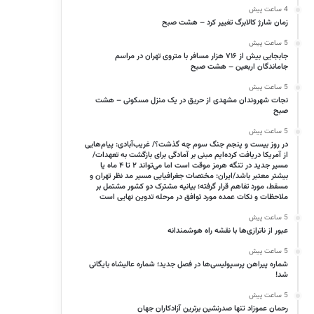
4 ساعت پیش
زمان شارژ کالابرگ تغییر کرد – هشت صبح
5 ساعت پیش
جابجایی بیش از ۷۱۶ هزار مسافر با متروی تهران در مراسم
جاماندگان اربعین – هشت صبح
5 ساعت پیش
نجات شهروندان مشهدی از حریق در یک منزل مسکونی – هشت
صبح
5 ساعت پیش
در روز بیست و پنجم جنگ سوم چه گذشت؟/ غریب‌آبادی: پیام‌هایی
از آمریکا دریافت کرده‌ایم مبنی بر آمادگی برای بازگشت به تعهدات/
مسیر جدید در تنگه هرمز موقت است اما می‌تواند ۲ تا ۴ ماه یا
بیشتر معتبر باشد/ایران: مختصات جغرافیایی مسیر مد نظر تهران و
مسقط، مورد تفاهم قرار گرفته؛ بیانیه مشترک دو کشور مشتمل بر
ملاحظات و نکات عمده مورد توافق در مرحله تدوین نهایی است
5 ساعت پیش
عبور از ناترازی‌ها با نقشه راه هوشمندانه
5 ساعت پیش
شماره پیراهن پرسپولیسی‌ها در فصل جدید؛ شماره عالیشاه بایگانی
شد!
5 ساعت پیش
رحمان عموزاد تنها صدرنشین برترین آزادکاران جهان