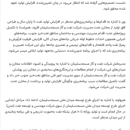
نشست تصمیم‌هایی گرفته شد که انتظار می‌رود در زمان تعیین‌شده، افزایش تولید
تعهد
شده
محقق شود.
وی با اشاره به اقدام‌ها و برنامه‌ریزی‌های مدنظر در افزایش تولید نفت تا پایان سال و طراحی
افق تولید از مخازن تحت مدیریت شرکت نفت و گاز مسجدسلیمان افزود: هم‌راستا با تکمیل
پروژه‌های تحت اقدام مدیریت مهندسی و ساختمان مناطق نفت‌خیز جنوب، برنامه‌های
اجرایی همچون احداث خطوط لوله جریانی چاه‌های میدان
لالی
، افزایش ظرفیت
فرآورش
و
پمپاژ نفت واحد قلعه‌نار و اقدام‌های ترمیمی و تعمیری چاه‌ها برای این شرکت تعیین و
برنامه‌ریزی شد که با اجرای برنامه تدوین‌شده، دستیابی به‌تعهد تولید ابلاغی میسر می‌شود.
مدیرعامل شرکت نفت و گاز مسجدسلیمان با اشاره به پیچیدگی و کمبود اطلاعات مخازن و
میدان‌های این شرکت از انجام مطالعات و لرزه‌نگاری‌های سه‌بعدی در مخازن زیر پوشش
شرکت نفت و گاز مسجدسلیمان از سوی مدیریت امور فنی مناطق نفت‌خیز جنوب خبر داد و
گفت: تکمیل مطالعات سبب برنامه‌ریزی چگونگی افزایش تولید و برداشت از مخازن تحت
مدیریت این شرکت می‌شود.
هیهاوند
با اشاره به اجرای طرح توسعه میدان نفتی مسجدسلیمان، ادامه داد: مراحل ابتدایی
اجرای طرح توسعه میدان نفتی مسجدسلیمان از سوی شرکت مهندسی و توسعه نفت (متن)
در حال انجام است و تولید روزانه تا ۱۰ هزار بشکه نفت به‌صورت تدریجی و طی برنامه زمانبندی
از این میدان مدنظر است.