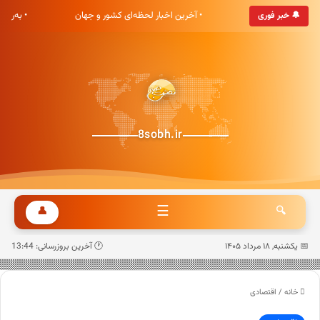
هشت صبح خوش آمدید
• آخرین اخبار لحظه‌ای کشور و جهان
• به‌رو
🔔 خبر فوری
8sobh.ir
☰
👤
🔍
📅 یکشنبه, ۱۸ مرداد ۱۴۰۵
🕐 آخرین بروزرسانی: 13:44
خانه
/
اقتصادی