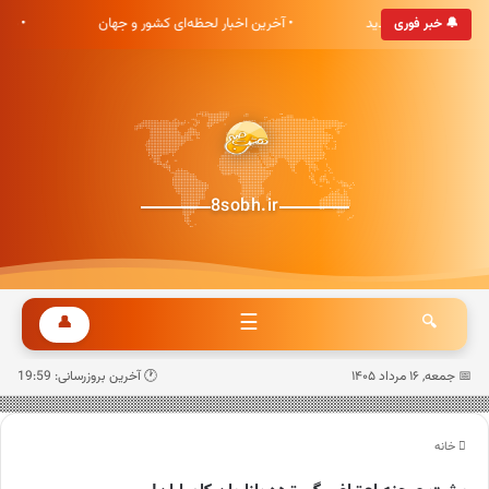
ری هشت صبح خوش آمدید
• آخرین اخبار لحظه‌ای کشور و جهان
• ب
🔔 خبر فوری
8sobh.ir
☰
👤
🔍
📅 جمعه, ۱۶ مرداد ۱۴۰۵
🕐 آخرین بروزرسانی: 19:59
خانه