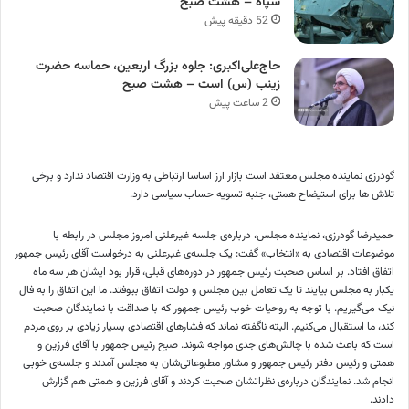
سپاه – هشت صبح
52 دقیقه پیش
حاج‌علی‌اکبری: جلوه بزرگ اربعین، حماسه حضرت
زینب (س) است – هشت صبح
2 ساعت پیش
گودرزی نماینده مجلس معتقد است بازار ارز اساسا ارتباطی به وزارت اقتصاد ندارد و برخی
تلاش ها برای استیضاح همتی، جنبه تسویه حساب سیاسی دارد.
حمیدرضا گودرزی، نماینده مجلس، درباره‌ی جلسه غیرعلنی امروز مجلس در رابطه با
موضوعات اقتصادی به «انتخاب» گفت: یک جلسه‌ی غیرعلنی به درخواست آقای رئیس جمهور
اتفاق افتاد. بر اساس صحبت رئیس جمهور در دوره‌های قبلی، قرار بود ایشان هر سه ماه
یکبار به مجلس بیایند تا یک تعامل بین مجلس و دولت اتفاق بیوفتد. ما این اتفاق را به فال
نیک می‌گیریم. با توجه به روحیات خوب رئیس جمهور که با صداقت با نمایندگان صحبت
کند، ما استقبال می‌کنیم. البته ناگفته نماند که فشار‌های اقتصادی بسیار زیادی بر روی مردم
است که باعث شده با چالش‌های جدی مواجه شوند. صبح رئیس جمهور با آقای فرزین و
همتی و رئیس دفتر رئیس جمهور و مشاور مطبوعاتی‌شان به مجلس آمدند و جلسه‌ی خوبی
انجام شد. نمایندگان درباره‌ی نظراتشان صحبت کردند و آقای فرزین و همتی هم گزارش
دادند.