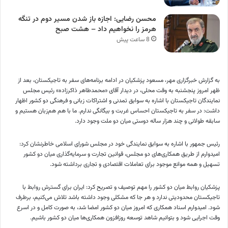
محسن رضایی: اجازه باز شدن مسیر دوم در تنگه
هرمز را نخواهیم داد – هشت صبح
8 ساعت پیش
به گزارش خبرگزاری مهر، مسعود پزشکیان در ادامه برنامه‌های سفر به تاجیکستان، بعد از
ظهر امروز پنجشنبه به وقت محلی، در دیدار آقای «محمدطاهر ذاکرزاده» رئیس مجلس
نمایندگان تاجیکستان با اشاره به سوابق تمدنی و اشتراکات زبانی و فرهنگی دو کشور اظهار
داشت: در سفر به تاجیکستان احساس غربت و بیگانگی ندارم. ما با هم هم‌زبان هستیم و
سابقه طولانی و چند هزار ساله دوستی میان دو ملت وجود دارد.
رئیس جمهور با اشاره به سوابق نمایندگی خود در مجلس شورای اسلامی خاطرنشان کرد:
امیدوارم از طریق همکاری‌های دو مجلس، قوانین تجارت و سرمایه‌گذاری میان دو کشور
تسهیل و همه موانع موجود برای تعاملات اقتصادی و تجاری برداشته شود.
پزشکیان روابط میان دو کشور را مهم توصیف و تصریح کرد: ایران برای گسترش روابط با
تاجیکستان محدودیتی ندارد و هر جا که مشکلی وجود داشته باشد تلاش می‌کنیم، برطرف
شود. امیدوارم اسناد همکاری که امروز میان دو کشور امضا شد، به صورت کامل و در اسرع
وقت اجرایی شود و بتوانیم شاهد توسعه روزافزون همکاری‌ها میان دو کشور باشیم.