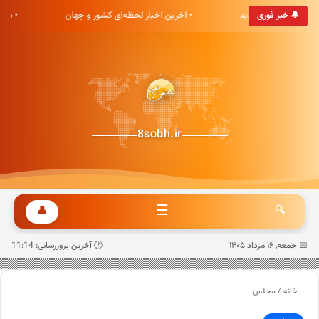
ی هشت صبح خوش آمدید
• آخرین اخبار لحظه‌ای کشور و جهان
• به
🔔 خبر فوری
8sobh.ir
☰
👤
🔍
📅 جمعه, ۱۶ مرداد ۱۴۰۵
🕐 آخرین بروزرسانی: 11:14
خانه
/
مجلس