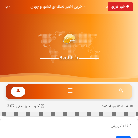
 هشت صبح خوش آمدید
• آخرین اخبار لحظه‌ای کشور و جهان
• به‌ر
🔔 خبر فوری
8sobh.ir
☰
👤
🔍
📅 شنبه, ۱۷ مرداد ۱۴۰۵
🕐 آخرین بروزرسانی: 13:07
خانه
/
ورزشی