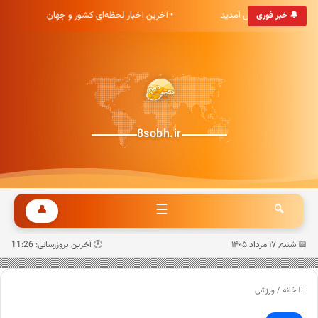
ه خبری هشت صبح خوش آمدید
• آخرین اخبار لحظه‌ای کشور و جهان
🔔 خبر فوری
8sobh.ir
☰
👤
🔍
📅 شنبه, ۱۷ مرداد ۱۴۰۵
🕐 آخرین بروزرسانی: 11:26
خانه
/
ورزشی