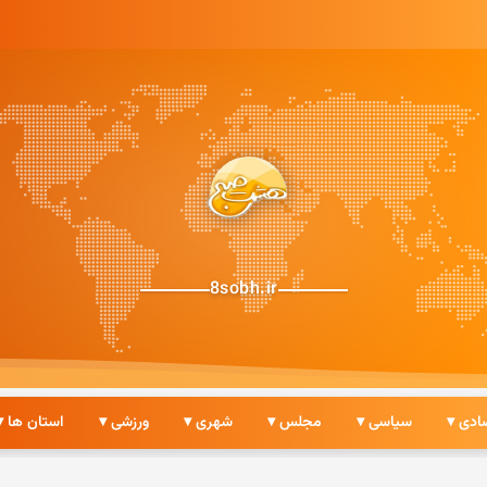
8sobh.ir
ادی ▾
سیاسی ▾
مجلس ▾
شهری ▾
ورزشی ▾
استان ها ▾