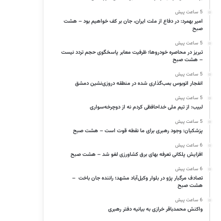
5 ساعت پیش
امیر بهمرد: در دفاع از ملت ایران، جان بر کف خواهیم بود – هشت
صبح
5 ساعت پیش
تبریز در محاصره خودروها؛ ظرفیت معابر پاسخگوی حجم تردد نیست
– هشت صبح
5 ساعت پیش
انفجار اتوبوس بمب‌گذاری شده در منطقه دروزی‌نشین دمشق
5 ساعت پیش
لبیب: از تیم ملی خداحافظی کردم نه از دوچرخه‌سواری
5 ساعت پیش
پزشکیان: وجود رهبری برای ما نقطه قوت است – هشت صبح
6 ساعت پیش
افزایش پلکانی تعرفه بهای برق کشاورزی لغو شد – هشت صبح
6 ساعت پیش
تصادف مرگبار پژو در بلوار وکیل‌آباد مشهد؛ راننده جان باخت –
هشت صبح
6 ساعت پیش
واکنش محمدباقر خرازی به بیانیه دفتر رهبری