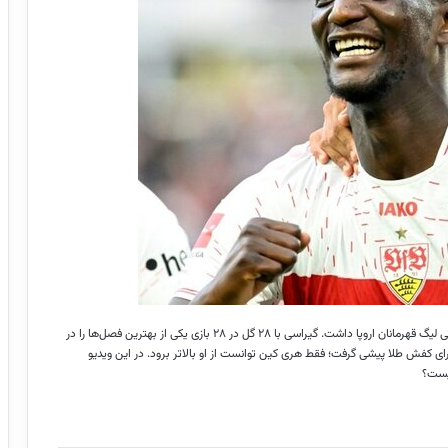
سرهو گیراسی (Serhou Guirassy) نقش مهمی در اشتوتگارت در مقدماتی لیگ قهرمانان اروپا داشت. گیراسی با ۲۸ گل در ۲۸ بازی یکی از بهترین فصل‌ها را در
برای کفش طلا پیشی گرفت؛ فقط هری کین توانست از او بالاتر برود. در این ویدیو
چیست؟