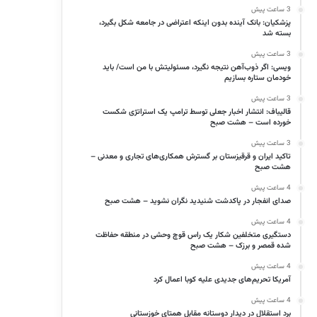
3 ساعت پیش
پزشکیان: بانک آینده بدون اینکه اعتراضی در جامعه شکل بگیرد،
بسته شد
3 ساعت پیش
ویسی: اگر ذوب‌آهن نتیجه نگیرد، مسئولیتش با من است/ باید
خودمان ستاره بسازیم
3 ساعت پیش
قالیباف: انتشار اخبار جعلی توسط ترامپ یک استراتژی شکست
خورده است – هشت صبح
3 ساعت پیش
تاکید ایران و قرقیزستان بر گسترش همکاری‌های تجاری و معدنی –
هشت صبح
4 ساعت پیش
صدای انفجار در پاکدشت شنیدید نگران نشوید – هشت صبح
4 ساعت پیش
دستگیری متخلفین شکار یک راس قوچ وحشی در منطقه حفاظت
شده قمصر و برزک – هشت صبح
4 ساعت پیش
آمریکا تحریم‌های جدیدی علیه کوبا اعمال کرد
4 ساعت پیش
برد استقلال در دیدار دوستانه مقابل همتای خوزستانی