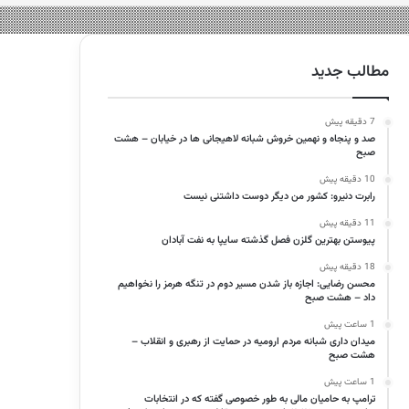
مطالب جدید
7 دقیقه پیش
صد و پنجاه و نهمین خروش شبانه لاهیجانی ها در خیابان – هشت
صبح
10 دقیقه پیش
رابرت دنیرو: کشور من دیگر دوست داشتنی نیست
11 دقیقه پیش
پیوستن بهترین گلزن فصل گذشته سایپا به نفت آبادان
18 دقیقه پیش
محسن رضایی: اجازه باز شدن مسیر دوم در تنگه هرمز را نخواهیم
داد – هشت صبح
1 ساعت پیش
میدان داری شبانه مردم ارومیه در حمایت از رهبری و انقلاب –
هشت صبح
1 ساعت پیش
ترامپ به حامیان مالی به طور خصوصی گفته که در انتخابات