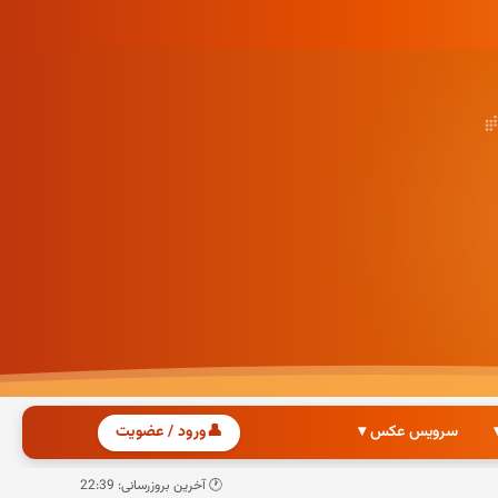
سرویس عکس ▾
👤
ورود / عضویت
🕐 آخرین بروزرسانی: 22:39