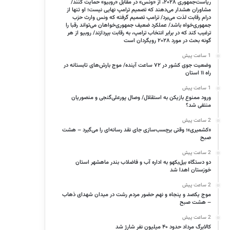
ریاست‌جمهوری ۲۰۲۸، از «ونس» در مقابل «روبیو» حمایت کنند/
مشاوران هشدار می‌دهند که تصمیم ترامپ نهایی نیست؛ او تنها از
درام رقابت لذت می‌برد/ ترامپ تصمیم گرفته که ونس وارث حزب
جمهوری‌خواه باشد/ عملکرد ضعیف جمهوری‌خواهان می‌تواند رقبا را
ترغیب کند که در برابر انتخاب ترامپ، به رقابت بپردازند/ روبیو از هر
گونه بحث در مورد ۲۰۲۸ رویگردان است
1 ساعت پیش
وضعیت جوی کشور در ۷۲ ساعت آینده/ موج بارش‌های تابستانه در
راه ۱۱ استان
1 ساعت پیش
ورود ممنوع بازیکن به استقلال/ وصال پورعلی‌گنجی و منصوریان
منتفی شد؟
2 ساعت پیش
«کشمیری»؛ وقتی برچسب‌سازی جای نقد رسانه‌ای را می‌گیرد – هشت
صبح
2 ساعت پیش
دو دستگاه بیل‌بکهو به اداره آب و فاضلاب بندر ماهشهر استان
خوزستان اهدا شد
2 ساعت پیش
موج یکصد و پنجاه و نهم حضور مردم رشت در میدان شهدای ذهاب
– هشت صبح
2 ساعت پیش
کالابرگ مرداد حدود ۴۰‌ میلیون نفر شارژ شد