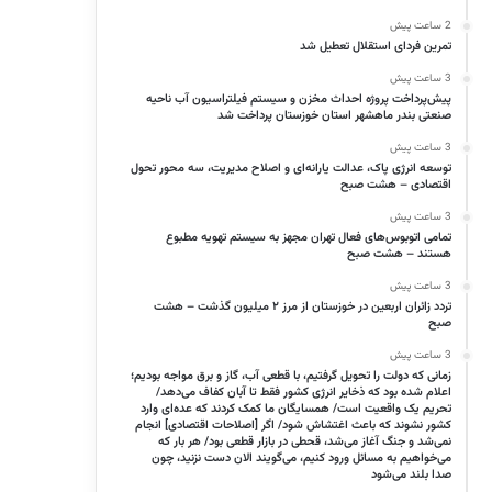
2 ساعت پیش
تمرین فردای استقلال تعطیل شد
3 ساعت پیش
پیش‌پرداخت پروژه احداث مخزن و سیستم فیلتراسیون آب ناحیه
صنعتی بندر ماهشهر استان خوزستان پرداخت شد
3 ساعت پیش
توسعه انرژی پاک، عدالت یارانه‌ای و اصلاح مدیریت، سه محور تحول
اقتصادی – هشت صبح
3 ساعت پیش
تمامی اتوبوس‌های فعال تهران مجهز به سیستم تهویه مطبوع
هستند – هشت صبح
3 ساعت پیش
تردد زائران اربعین در خوزستان از مرز ۲ میلیون گذشت – هشت
صبح
3 ساعت پیش
زمانی که دولت را تحویل گرفتیم، با قطعی آب، گاز و برق مواجه بودیم؛
اعلام شده بود که ذخایر انرژی کشور فقط تا آبان کفاف می‌دهد/
تحریم یک واقعیت است/ همسایگان ما کمک کردند که عده‌ای وارد
کشور نشوند که باعث اغتشاش شود/ اگر [اصلاحات اقتصادی] انجام
نمی‌شد و جنگ آغاز می‌شد، قحطی در بازار قطعی بود/ هر بار که
می‌خواهیم به مسائل ورود کنیم، می‌گویند الان دست نزنید، چون
صدا بلند می‌شود