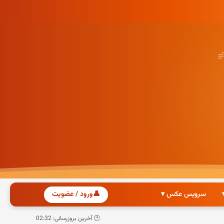
سرویس عکس ▾
👤
ورود / عضویت
🕐 آخرین بروزرسانی: 02:32