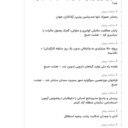
شد!
4 ساعت پیش
رحمان عموزاد تنها صدرنشین برترین آزادکاران جهان
4 ساعت پیش
پایان معافیت مالیاتی کولبری و ملوانی؛ گمرک وصول مالیات را
سراسری کرد – هشت صبح
4 ساعت پیش
پروژه ۱۵۰ میلیاردی به واشقانی بدون یک روز سابقه کارگردانی! +
تکذیبیه
4 ساعت پیش
نقشه راه ملی تولید گیاهان دارویی تدوین شد – هشت صبح
5 ساعت پیش
فراخوان نوزدهمین سوگواره «مهر محرم» سمنان منتشر شد – هشت
صبح
5 ساعت پیش
پرسش و پاسخ مدیرمنابع انسانی با داوطلبان درخصوص آزمون
استخدامی سازمان منطقه آزاد کیشر
5 ساعت پیش
آدان با چمدان شکایت پشت پنجره استقلال
5 ساعت پیش