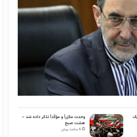
یک
وحدت مکرّراً و مؤکّداً تذکر داده شد –
هشت صبح
6 ساعت پیش