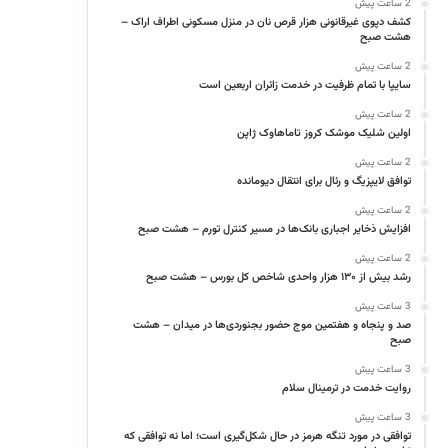
2 ساعت پیش
کشف دپوی غیرقانونی هزار قرص نان در منزل مسکونی اطراف اراک –
هشت صبح
2 ساعت پیش
سایپا با تمام ظرفیت در خدمت زائران اربعین است
2 ساعت پیش
اولین شلیک موشک کروز تاماهاوک ژاپن
2 ساعت پیش
توافق لایپزیگ و رئال برای انتقال دیومانده
2 ساعت پیش
افزایش ذخایر اجباری بانک‌ها در مسیر کنترل تورم – هشت صبح
2 ساعت پیش
رشد بیش از ۱۳۰ هزار واحدی شاخص کل بورس – هشت صبح
3 ساعت پیش
صد و پنجاه و هفتمین موج حضور بجنوردی‌ها در میدان – هشت
صبح
3 ساعت پیش
روایت خدمت در ترمینال سلام
3 ساعت پیش
توافقی در مورد تنگه هرمز در حال شکل‌گیری است؛ اما نه توافقی که