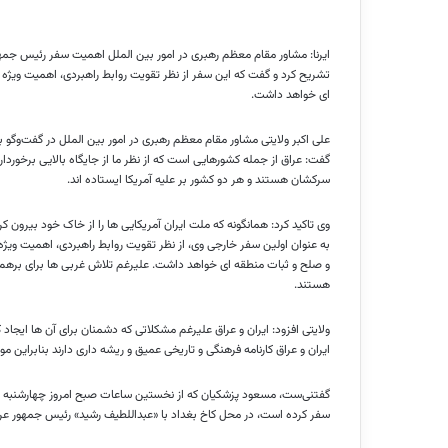
ایرنا: مشاور مقام معظم رهبری در امور بین الملل اهمیت سفر رئیس جمهو
تشریح کرد و گفت که این سفر از نظر تقویت روابط راهبردی، اهمیت ویژه ای
ای خواهد داشت.
علی اکبر ولایتی مشاور مقام معظم رهبری در امور بین الملل در گفت‌وگو 
گفت: عراق از جمله کشورهایی است که از نظر ما از جایگاه بالایی برخوردار 
سرکشان هستند و هر دو کشور بر علیه آمریکا ایستاده اند.
وی تاکید کرد: همانگونه که ملت ایران آمریکایی ها را از خاک خود بیرون کر
به عنوان اولین سفر خارجی وی، از نظر تقویت روابط راهبردی، اهمیت ویژه ا
و صلح و ثبات منطقه ای خواهد داشت. علیرغم تلاش غربی ها برای برهم زد
هستند.
ولایتی افزود: ایران و عراق علیرغم مشکلاتی که دشمنان برای آن ها ایجاد کر
ایران و عراق کارنامه فرهنگی و تاریخی عمیق و ریشه داری دارند بنابراین 
سفر کرده است، در محل کاخ بغداد با «عبداللطیف رشید» رئیس جمهور عراق