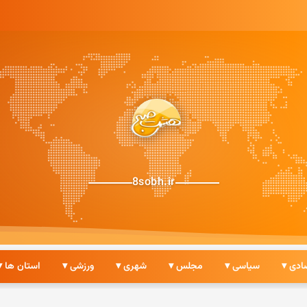
8sobh.ir
ادی ▾
سیاسی ▾
مجلس ▾
شهری ▾
ورزشی ▾
استان ها ▾