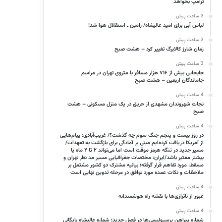
ترامپ بخواهد
3 ساعت پیش
لباس آبی برای امید عالیشاه/ رامین ـ استقلال هوا شد!
3 ساعت پیش
زمان شارژ کالابرگ تغییر کرد – هشت صبح
3 ساعت پیش
جابجایی بیش از ۷۱۶ هزار مسافر با متروی تهران در مراسم
جاماندگان اربعین – هشت صبح
4 ساعت پیش
نجات شهروندان مشهدی از حریق در یک منزل مسکونی – هشت
صبح
4 ساعت پیش
در روز بیست و پنجم جنگ سوم چه گذشت؟/ غریب‌آبادی: پیام‌هایی
از آمریکا دریافت کرده‌ایم مبنی بر آمادگی برای بازگشت به تعهدات/
مسیر جدید در تنگه هرمز موقت است اما می‌تواند ۲ تا ۴ ماه یا
بیشتر معتبر باشد/ایران: مختصات جغرافیایی مسیر مد نظر تهران و
مسقط، مورد تفاهم قرار گرفته؛ بیانیه مشترک دو کشور مشتمل بر
ملاحظات و نکات عمده مورد توافق در مرحله تدوین نهایی است
4 ساعت پیش
عبور از ناترازی‌ها با نقشه راه هوشمندانه
4 ساعت پیش
شماره پیراهن پرسپولیسی‌ها در فصل جدید؛ شماره عالیشاه بایگانی