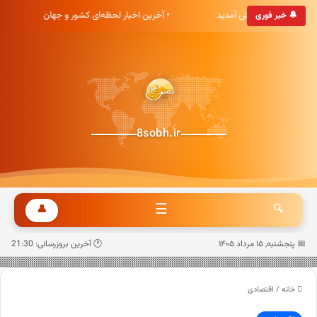
اه خبری هشت صبح خوش آمدید
• آخرین اخبار لحظه‌ای کشور و جهان
🔔 خبر فوری
8sobh.ir
☰
👤
🔍
📅 پنجشنبه, ۱۵ مرداد ۱۴۰۵
🕐 آخرین بروزرسانی: 21:30
خانه
/
اقتصادی