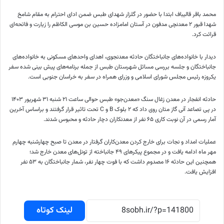
محمد باقر قالیباف ابتدا با حضور در گلزار شهدای طبس ضمن ادای احترام به مقام شامخ
شهدا قبور ۲ معدنچی مدفون در آستان امامزاده حسین بن موسی الکاظم را زیارت و فاتحه‌ای
قرائت کرد.
دیدار با خانواده‌های جانباختگان حادثه معدنجوی، اهدای واحد‌های مسکونی به خانواده‌های
جانباختگان و جلسه بررسی مسائل شهرستان طبس از جمله برنامه‌های پیش بینی شده سفر
یکروزه رئیس مجلس شورای اسلامی و وزرای همراه در سفر به خراسان جنوبی است.
حادثه انفجار در معدن زغال سنگ «معدن‌جو» طبس حوالی ساعت ۲۱ شنبه ۳۱ شهریور ۱۴۰۳
در پی تصاعد آنی گاز متان روی داد که ۲ بلوک B و C تحت تاثیر قرار گرفتند و براساس آخرین
آمار رسمی در آن نوبت کاری ۶۵ نفر از معدنکاران دچار حادثه و محبوس شدند.
عملیات امداد و نجات برای خارج کردن معدن‌کاران گرفتار در معدن تا صبح چهارشنبه چهارم
مهر ماه ادامه یافت و در مجموع پیکر‌های ۴۹ جانباخته از تونل‌های معدن خارج شد؛
همچنین این حادثه ۱۶ مصدوم داشت که با فوت چهار نفر، شمار جانباختگان به ۵۳ نفر
افزایش یافت.
لینک کوتاه