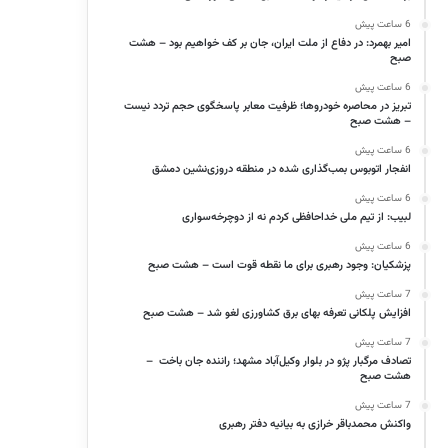
6 ساعت پیش
امیر بهمرد: در دفاع از ملت ایران، جان بر کف خواهیم بود – هشت
صبح
6 ساعت پیش
تبریز در محاصره خودروها؛ ظرفیت معابر پاسخگوی حجم تردد نیست
– هشت صبح
6 ساعت پیش
انفجار اتوبوس بمب‌گذاری شده در منطقه دروزی‌نشین دمشق
6 ساعت پیش
لبیب: از تیم ملی خداحافظی کردم نه از دوچرخه‌سواری
6 ساعت پیش
پزشکیان: وجود رهبری برای ما نقطه قوت است – هشت صبح
7 ساعت پیش
افزایش پلکانی تعرفه بهای برق کشاورزی لغو شد – هشت صبح
7 ساعت پیش
تصادف مرگبار پژو در بلوار وکیل‌آباد مشهد؛ راننده جان باخت –
هشت صبح
7 ساعت پیش
واکنش محمدباقر خرازی به بیانیه دفتر رهبری