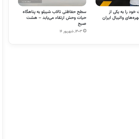
ود را به یکی از
سطح حفاظتی تالاب شیبلو به پناهگاه
ره‌های والیبال ایران
حیات وحش ارتقاء می‌یابد – هشت
صبح
۱۴۰۳, شهریور ۱۶