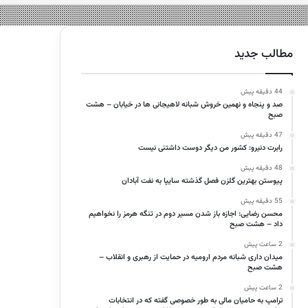
مطالب جدید
44 دقیقه پیش
صد و پنجاه و نهمین خروش شبانه لاهیجانی ها در خیابان – هشت
صبح
47 دقیقه پیش
رابرت دنیرو: کشور من دیگر دوست داشتنی نیست
48 دقیقه پیش
پیوستن بهترین گلزن فصل گذشته سایپا به نفت آبادان
55 دقیقه پیش
محسن رضایی: اجازه باز شدن مسیر دوم در تنگه هرمز را نخواهیم
داد – هشت صبح
2 ساعت پیش
میدان داری شبانه مردم ارومیه در حمایت از رهبری و انقلاب –
هشت صبح
2 ساعت پیش
ترامپ به حامیان مالی به طور خصوصی گفته که در انتخابات