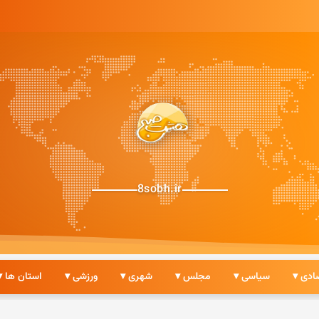
8sobh.ir
ادی ▾
سیاسی ▾
مجلس ▾
شهری ▾
ورزشی ▾
استان ها ▾