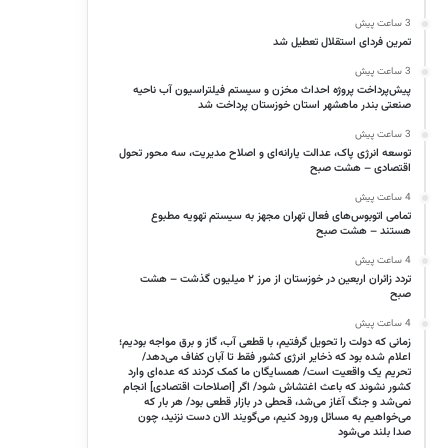
3 ساعت پیش
تمرین فردای استقلال تعطیل شد
3 ساعت پیش
پیش‌پرداخت پروژه احداث مخزن و سیستم فیلتراسیون آب ناحیه
صنعتی بندر ماهشهر استان خوزستان پرداخت شد
3 ساعت پیش
توسعه انرژی پاک، عدالت یارانه‌ای و اصلاح مدیریت، سه محور تحول
اقتصادی – هشت صبح
4 ساعت پیش
تمامی اتوبوس‌های فعال تهران مجهز به سیستم تهویه مطبوع
هستند – هشت صبح
4 ساعت پیش
تردد زائران اربعین در خوزستان از مرز ۲ میلیون گذشت – هشت
صبح
4 ساعت پیش
زمانی که دولت را تحویل گرفتیم، با قطعی آب، گاز و برق مواجه بودیم؛
اعلام شده بود که ذخایر انرژی کشور فقط تا آبان کفاف می‌دهد/
تحریم یک واقعیت است/ همسایگان ما کمک کردند که عده‌ای وارد
کشور نشوند که باعث اغتشاش شود/ اگر [اصلاحات اقتصادی] انجام
نمی‌شد و جنگ آغاز می‌شد، قحطی در بازار قطعی بود/ هر بار که
می‌خواهیم به مسائل ورود کنیم، می‌گویند الان دست نزنید، چون
صدا بلند می‌شود