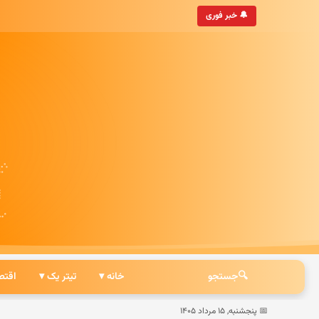
• به‌روزترین خبرگزاری ایرانی
🔔 خبر فوری
🔍
جستجو
خانه ▾
تیتر یک ▾
اقتص
📅 پنجشنبه, ۱۵ مرداد ۱۴۰۵