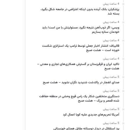
4 ساعت پیش
پزشکیان: بانک آینده بدون اینکه اعتراضی در جامعه شکل بگیرد،
بسته شد
4 ساعت پیش
ویسی: اگر ذوب‌آهن نتیجه نگیرد، مسئولیتش با من است/ باید
خودمان ستاره بسازیم
4 ساعت پیش
قالیباف: انتشار اخبار جعلی توسط ترامپ یک استراتژی شکست
خورده است – هشت صبح
4 ساعت پیش
تاکید ایران و قرقیزستان بر گسترش همکاری‌های تجاری و معدنی –
هشت صبح
5 ساعت پیش
صدای انفجار در پاکدشت شنیدید نگران نشوید – هشت صبح
5 ساعت پیش
دستگیری متخلفین شکار یک راس قوچ وحشی در منطقه حفاظت
شده قمصر و برزک – هشت صبح
5 ساعت پیش
آمریکا تحریم‌های جدیدی علیه کوبا اعمال کرد
5 ساعت پیش
برد استقلال در دیدار دوستانه مقابل همتای خوزستانی