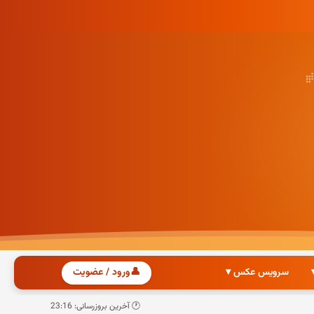
سرویس عکس ▾
👤
ورود / عضویت
🕐 آخرین بروزرسانی: 23:16