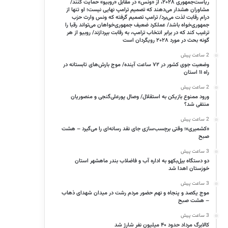
ریاست‌جمهوری ۲۰۲۸، از «ونس» در مقابل «روبیو» حمایت کنند/
مشاوران هشدار می‌دهند که تصمیم ترامپ نهایی نیست؛ او تنها از
درام رقابت لذت می‌برد/ ترامپ تصمیم گرفته که ونس وارث حزب
جمهوری‌خواه باشد/ عملکرد ضعیف جمهوری‌خواهان می‌تواند رقبا را
ترغیب کند که در برابر انتخاب ترامپ، به رقابت بپردازند/ روبیو از هر
گونه بحث در مورد ۲۰۲۸ رویگردان است
2 ساعت پیش
وضعیت جوی کشور در ۷۲ ساعت آینده/ موج بارش‌های تابستانه در
راه ۱۱ استان
2 ساعت پیش
ورود ممنوع بازیکن به استقلال/ وصال پورعلی‌گنجی و منصوریان
منتفی شد؟
2 ساعت پیش
«کشمیری»؛ وقتی برچسب‌سازی جای نقد رسانه‌ای را می‌گیرد – هشت
صبح
3 ساعت پیش
دو دستگاه بیل‌بکهو به اداره آب و فاضلاب بندر ماهشهر استان
خوزستان اهدا شد
3 ساعت پیش
موج یکصد و پنجاه و نهم حضور مردم رشت در میدان شهدای ذهاب
– هشت صبح
3 ساعت پیش
کالابرگ مرداد حدود ۴۰‌ میلیون نفر شارژ شد