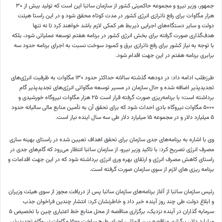
جمهور، وزیر نیرو و مجموعه حاکمیتی کشور از سازمان
ساتبا
این است که تولید بیش از ۳۰
هزار مگاوات برای رفع
ناترازی
انرژی کشور در مدت کوتاه محقق شود و در این راستا هیئت
دولت و سایر دستگاه‌های اجرایی ذیربط هر کمکی لازم باشد خواهند کرد تا نه تنها
هدف‌گذاری صورت گرفته برای بخش انرژی کشور در برنامه هفتم توسعه عملیاتی شود، بلکه
با توجه به نیاز کشور برای رفع
ناترازی
برق و کمبود سوخت نسبت به اجرای برنامه حدود سه
برابری برنامه هفتم در این جهت اقدام شود.
طرزطلب
ادامه داد: در
دودهه
گذشته سالانه حداکثر حدود ۱۳۰ مگاوات به ظرفیت انرژی‌های
تجدیدپذیر
اضافه شده و حال سازمان در مسیر توسعه مگاواتی انرژی‌های
تجدیدپذیر
گام
برداشته است؛ با برنامه‌ریزی صورت گرفته قرار است ۲۵ هزار مگاوات نیروگاه خورشیدی و
۵۰۰۰ مگاوات نیروگاه بادی احداث شود که برای تحقق آن به تأمین منابع مالی سالیانه حدود
۵ میلیارد دلار و در مجموعه ۱۵ میلیارد دلار طی سه سال
اینده
نیاز است.
وی با اشاره به برنامه‌های جدی سازمان برای تحقق اهداف تعیین شده در راستای بهینه سازی
مصرف انرژی تصریح کرد: با تاکید وزیر نیرو، از سازمان
ساتبا
انتظار می‌رود که گام‌های جدی در
راستای کاهش مصرف انرژی و ارتقای بهره
وری
انرژی برداشته شود که در این جهت اقدامات و
برنامه
ریزی
های
لازم از سوی سازمان صورت گرفته است.
رئیس سازمان
ساتبا
از آغاز برنامه‌های سازمان
ساتبا
پس از دریافت مجوز از سوی هیئت وزیران
و ابلاغ دولت طی چند روز آینده خبر داد و خاطرنشان کرد: انتشار چندین فراخوان جذب
سرمایه گذاران در آینده نزدیک، برگزاری مناقصه از محل منابع خط اعتباری چین با تخصیص ۵
میلیارد دلار، برگزاری مناقصه بین
المللی
، اجرای طرح ساخت ۱۵۰۰ مگاوات نیروگاه
تجدیدپذیر