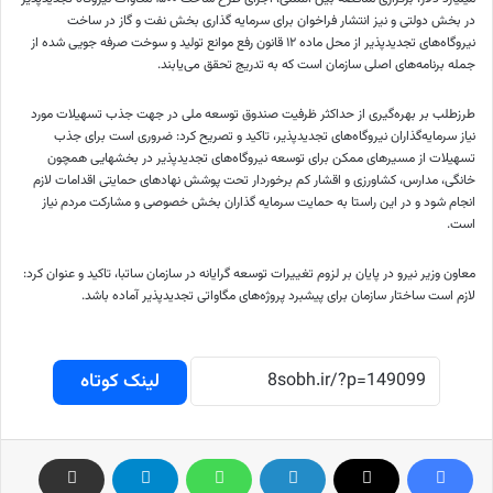
در بخش دولتی و نیز انتشار فراخوان برای سرمایه گذاری بخش نفت و گاز در ساخت
نیروگاه‌های
تجدیدپذیر
از محل ماده ۱۲ قانون رفع موانع تولید و سوخت صرفه
جویی
شده از
جمله برنامه‌های اصلی سازمان است که به تدریج تحقق می‌یابند.
طرزطلب
بر بهره‌گیری از حداکثر ظرفیت صندوق توسعه ملی در جهت جذب تسهیلات مورد
نیاز سرمایه‌گذاران نیروگاه‌های
تجدیدپذیر
، تاکید و تصریح کرد: ضروری است برای جذب
تسهیلات از مسیرهای ممکن برای توسعه نیروگاه‌های
تجدیدپذیر
در
بخشهایی
همچون
خانگی، مدارس، کشاورزی و اقشار کم برخوردار تحت پوشش نهادهای حمایتی اقدامات لازم
انجام شود و در این راستا به حمایت سرمایه گذاران بخش خصوصی و مشارکت مردم نیاز
است.
معاون وزیر نیرو در پایان بر لزوم تغییرات توسعه
گرایانه
در سازمان
ساتبا
، تاکید و عنوان کرد:
لازم است ساختار سازمان برای پیشبرد پروژه‌های مگاواتی
تجدیدپذیر
آماده باشد.
لینک کوتاه