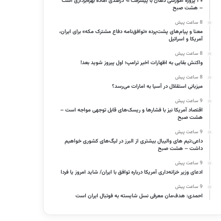
۳۰ پروژه آموزشی دلفان با پیشرفت ۹۱ درصدی آماده بهره‌برداری است
– هشت صبح
8 ساعت پیش
معنا و پیام‌های پشت‌پرده «توافق‌نامه دفاع مشترک مکه» برای ایران،
آمریکا و اسرائیل
8 ساعت پیش
واکنش بقایی به اظهارات اخیر ترامپ؛ اول پیروز شوید بعد!
8 ساعت پیش
میزبانی استقلال در آسیا به امارات می‌رسد؟
9 ساعت پیش
اقتصاد آمریکا نیز با فشارها و ریسک‌های قابل توجهی مواجه است –
هشت صبح
9 ساعت پیش
داعی:تیم های والیبال بیشتری از البرز در لیگ‌های کشوری خواهیم
داشت – هشت صبح
9 ساعت پیش
ادعای وزیر خزانه‌داری آمریکا درباره توافق با ایران/ شاید امروز یا فردا
9 ساعت پیش
احمدی: هدف‌مان معرفی نسل شایسته به فوتبال ایران است