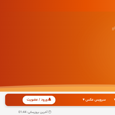
سرویس عکس ▾
👤
ورود / عضویت
🕐 آخرین بروزرسانی: 01:44