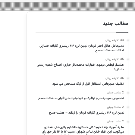
مطالب جدید
33 دقیقه پیش
مدیرعامل هلال احمر کرمان: زمین لرزه ۴.۶ ریشتری گلباف خسارتی
نداشت – هشت صبح
35 دقیقه پیش
هشدار ابطحی درمورد اظهارات محمدباقر خرازی: افتتاح شعبه رسمی
داعش؟
36 دقیقه پیش
تکلیف مدیرعامل استقلال قبل از لیگ مشخص می شود
2 ساعت پیش
تخصیص سهمیه طرح ترافیک و کارت‌بلیت خبرنگاران – هشت صبح
2 ساعت پیش
زمین لرزه ۴.۶ ریشتری گلباف کرمان را لرزاند – هشت صبح
2 ساعت پیش
ما به آمریکا چه دادیم؟ کلی دستاورد داشتیم بااین‌حال، عده‌ای
می‌گویند این افراد خائن‌اند/در شورای امنیت ۱۲ یا ۱۳ نفر حق رأی