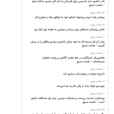
نادر داهیم: باید تندیسی برای قدردانی به نام اکبر عبدی ساخته شود
– هشت صبح
6 ساعت پیش
رمضان زاده: ایران پیشنهاد الحاق خود به توافق مکه را مطرح کند
6 ساعت پیش
تلاش پزشکان استقلال برای رساندن چشمی به هفته اول لیگ برتر
7 ساعت پیش
زمان آن فرا رسیده که به خود متکی باشیم و برادری واقعی را در پیش
گیریم – هشت صبح
7 ساعت پیش
هاشمی‌فر​​​​​​​: خبرنگاران در خط مقدم آگاهی و روایت حقیقت
ایستاده‌اند – هشت صبح
7 ساعت پیش
«ایرج» دوباره در بیمارستان بستری شد
7 ساعت پیش
مورینیو هرگز نباید از رئال مادرید جدا می‌شد
7 ساعت پیش
پزشکیان: خدمت بی‌منت و مشارکت مردمی، پایه حل مشکلات کشور
است – هشت صبح
8 ساعت پیش