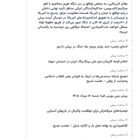
مقام آمریکایی: به محض توافق بر سر تنگه هرمز محاصره را لغو
میکنیم/اکسیوس: مذاکره‌کنندگان ایرانی منتظر تأیید نهایی داخلی
درباره توافق با عمان و آمریکا هستند/مقاومت عراق: پاسخ به آمریکا
و عربستان را به تعویق انداختیم/ادعای آمریکا: در دوسال آینده بیش
از ۷۰درصد از انرژی که الان از تنگه عبور می‌کند از طریق خطوط لوله
منتقل خواهد شد/المیادین: احتمالا عراقچی روز دوشنبه به پاکستان
می‌رود
4 ساعت پیش
ادعای ترامپ: باید زودتر بروم؛ یک جنگ در پیش داریم
4 ساعت پیش
اعلام قرعه کاپیتان تیم ملی پینگ‌پنگ ایران در اسمش سوئد
5 ساعت پیش
تجمع شبانه سنندجی‌ها در لبیک به فرمان رهبر انقلاب اسلامی
وحمایت از وطن – هشت صبح
5 ساعت پیش
پیش بینی بورس فردا شنبه ۱۷ مرداد ۱۴۰۵
5 ساعت پیش
توصیه‌های میرفخرائی برای موفقیت والیبال در بازیهای آسیایی
6 ساعت پیش
کلاهبرداری به بهانه حمل بار و اثاثیه منزل – هشت صبح
6 ساعت پیش