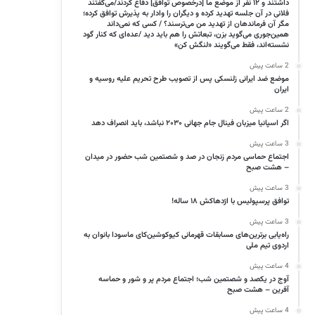
داشتند و ۱۲ نفر از موضع ما [درخصوص توافق] دفاع کردند/می‌گفتند
فلانی در آن جلسه تهدید کرده و دیگران را وادار به پذیرش توافق کرده؛
مگر آن فرماندهان از تهدید من می‌ترسند؟ / کسی که نمی‌داند
همین‌جوری می‌گوید بزن، تبعاتش را هم باید دید /عده‌ای که کنار گود
نشسته‌اند، فقط می‌گویند «لنگش کن»
2 ساعت پیش
موضع ضد ایرانی زلنسکی پس از تصویب طرح تحریم علیه روسیه و
ایران
2 ساعت پیش
اگر اسپانیا میزبان فینال جام جهانی ۲۰۳۰ نباشد، باید انصراف دهد
3 ساعت پیش
اجتماع حماسی مردم زنجان در صد و شصتمین شب حضور در میدان
– هشت صبح
3 ساعت پیش
توافق پرسپولیس با اژدهاکش ۱۸ ساله!
3 ساعت پیش
راه‌یابی برترین‌های مسابقات قهرمانی کیوکوشین‌کای ماسودا بانوان به
اردوی تیم ملی
4 ساعت پیش
آوج در یکصد و شصتمین شب؛ اجتماع مردم پر و شور و حماسه
آفرین – هشت صبح
4 ساعت پیش