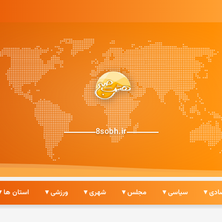
8sobh.ir
ادی ▾
سیاسی ▾
مجلس ▾
شهری ▾
ورزشی ▾
استان ها ▾