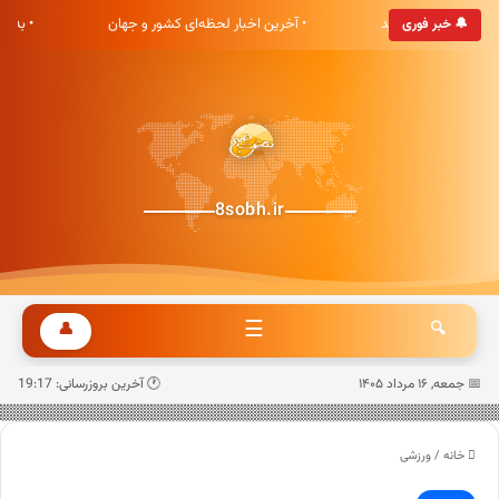
 هشت صبح خوش آمدید
• آخرین اخبار لحظه‌ای کشور و جهان
• به‌
🔔 خبر فوری
8sobh.ir
☰
👤
🔍
📅 جمعه, ۱۶ مرداد ۱۴۰۵
🕐 آخرین بروزرسانی: 19:17
خانه
/
ورزشی