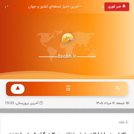
ی هشت صبح خوش آمدید
• آخرین اخبار لحظه‌ای کشور و جهان
• به‌
🔔 خبر فوری
8sobh.ir
☰
👤
🔍
📅 جمعه, ۱۶ مرداد ۱۴۰۵
🕐 آخرین بروزرسانی: 19:33
خانه