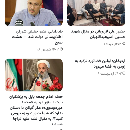
حضور علی لاریجانی در منزل شهید
طباطبایی عضو حقیقی شورای
حسین امیرعبداللهیان
اطلاع‌رسانی دولت شد – هشت
صبح
۱۴۰۳, خرداد ۱
۱۴۰۳, شهریور ۲۸
اردوغان: اولین فضانورد ترکیه به
زودی به فضا می‌رود
۱۴۰۲, اردیبهشت ۹
حمله امام جمعه بابل به پزشکیان
بابت دستور درباره «محمد
میرموسوی»: مگر گیلان دادستان
ندارد که شما بصورت ویژه بررسی
کنید؟/ به دنبال فتنه علیه فراجا
هستند