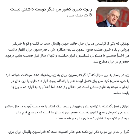
رابرت دنیرو: کشور من دیگر دوست داشتنی نیست
25 دقیقه پیش
لورنزتی که یکی از گرانترین مربیان حال حاضر جهان والیبال است در گفت و گو با خبرنگار
ورزشی پایگاه خبری هشت صبح، درمورد شایعه مذاکره اش با فدراسیون ایران اظهار داشت:
من اخیراً صحبتی با مسئولان فدراسیون ایران نداشتم و تنها ۲ سال قبل صحبت هایی درمورد
حضورم در ایران مطرح شد.
وی در پاسخ به این سوال که آیا اگر فدراسیون ایران به وی پیشنهاد دهد، موافقت خواهد کرد
یا خیر، تصریح کرد: من برای فصل آینده هم با باشگاه پروجا قرار داد دارم. با این حال در
ایتالیا با توجه به نتایج ممکن است هر اتفاقی رخ دهد، اما فعلاً باید به قراردادم با پروجا
پایبند باشم.
لورنزتی فصل گذشته با ترنتینو عنوان قهرمانی سوپر لیگ ایتالیا را به دست آورد و در حال حاضر
سرمربی تیم ملی هیچ کشوری نیست. همچنین او سال ها است که در هیچ تیم ملی
مربیگری نکرده و از فضای تیم های ملی دور شده است.
فارغ از تمام این موارد ذکر این نکته هم حائز اهمیت است که فدراسیون والیبال ایران برای