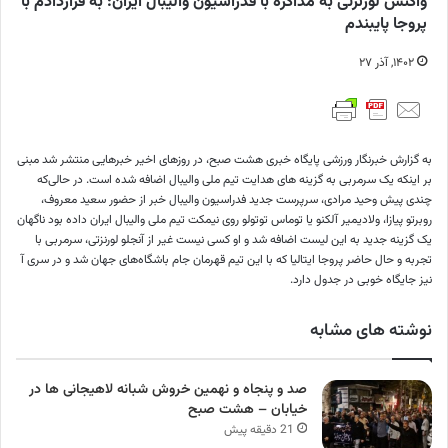
واکنش لورنزتی به مذاکره‌ با فدراسیون والیبال ایران: به قراردادم با
پروجا پایبندم
۱۴۰۲, آذر ۲۷
به گزارش خبرنگار ورزشی پایگاه خبری هشت صبح، در روزهای اخیر خبرهایی منتشر شد مبنی
بر اینکه یک سرمربی به گزینه های هدایت تیم ملی والیبال اضافه شده است. در حالی‌که
چندی پیش وحید مرادی، سرپرست جدید فدراسیون والیبال خبر از حضور سعید معروف،
روبرتو پیازا، ولادیمیر آلکنو یا توماس توتولو روی نیمکت تیم ملی والیبال ایران داده بود ناگهان
یک گزینه جدید به این لیست اضافه شد و او کسی نیست غیر از آنجلو لورنزتی، سرمربی با
تجربه و حال حاضر پروجا ایتالیا که با این تیم قهرمان جام باشگاه‌های جهان شد و در سری آ
نیز جایگاه خوبی در جدول دارد.
نوشته های مشابه
صد و پنجاه و نهمین خروش شبانه لاهیجانی ها در
خیابان – هشت صبح
21 دقیقه پیش