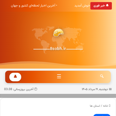
یگاه خبری هشت صبح خوش آمدید
• آخرین اخبار لحظه‌ای کشور و جهان
🔔 خبر فوری
8sobh.ir
☰
👤
🔍
📅 دوشنبه, ۱۹ مرداد ۱۴۰۵
🕐 آخرین بروزرسانی: 03:38
خانه
/
استان ها