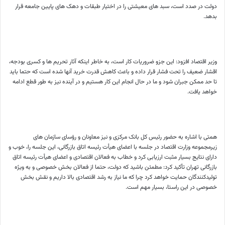
دولت در صدد است، سبد های معیشتی را در اختیار طبقات و دهک های پایین جامعه قرار
بدهد.
وزیر اقتصاد افزود: این جزو ضروریات کار است، به خاطر اینکه آثار تحریم ها و کسری بودجه،
اقشار ضعیف را تحت فشار قرار داده و باعث کاهش قدرت خرید آنها شده است که حتما باید
تا حد ممکن جبران شود و ما در حال انجام این کار هستیم و در آینده نیز به طور قطع ادامه
خواهد یافت.
همتی با اشاره به حضور رئیس کل بانک مرکزی و نیز معاونان و رؤسای سازمان های
زیرمجموعه وزارت اقتصاد در جلسه با اعضای هیأت رئیسه اتاق بازرگانی، این جلسه را، خوب و
دارای نتایج بسیار مثبت ارزیابی کرد و خطاب به فعالان اقتصادی و اعضای هیأت رئیسه اتاق
بازرگانی تهران تأکید کرد: مطمئن باشید که دولت، حتما از فعالان بخش خصوصی و به ویژه
تولیدکنندگان حمایت خواهد کرد چرا که ما نیاز به رشد اقتصادی بالا داریم و نقش بخش
خصوصی در این راستا، بسیار مهم است.