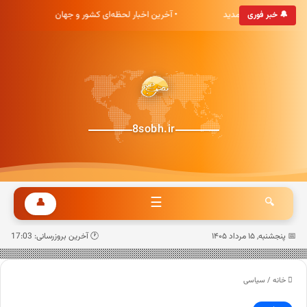
بری هشت صبح خوش آمدید
• آخرین اخبار لحظه‌ای کشور و جهان
•
🔔 خبر فوری
8sobh.ir
☰
👤
🔍
📅 پنجشنبه, ۱۵ مرداد ۱۴۰۵
🕐 آخرین بروزرسانی: 17:03
خانه
/
سیاسی