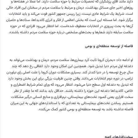
دارند مانند آقای پزشکیان که تحصیلات مرتبط با حوزه سلامت دارند. اما عملا در هفته‌ها و
روز‌های اخیر جای مسائل بهداشت، درمان و مرتبط با سلامت مردم در سخنان این افراد خالی
است. شرایط یک شرایط عادی نیست، زیرا رییس جمهور کشور فوت می‌کند و باید انتخابات
برگزار شود. اما مسئله این است که بخش اعظمی از فکر و انرژی کاندیداها، ستاد‌ها و حامیان
آن‌ها به بحث پیروزی در انتخابات معطوف شده‌است. اما انتظار می‌رود افرادی که در حوزه
سلامت سابقه دارند شعار‌ها و بحث‌های مشخص درباره حوزه سلامت مردم داشته باشند».
فاصله از توسعه منطقه‌ای و بومی
او ادامه داد: «بحران کرونا ثابت کرد بیماری‌ها، سلامت مردم، درمان و بهداشت می‌تواند به
دغدغه اول مردم دنیا تبدیل شود. همچنین این امکان وجود دارد اتفاقی رخ دهد که چند
سال چرخ توسعه را در دنیا کندتر کند. بسیاری مشکلات دوران کرونا را علت اصلی رای نیاوردن
ترامپ در دوره دوم انتخابات می‌دانند. وقتی چنین ظرفیت بزرگی برای این بخش وجود دارد
که تبدیل به دغدغه اول سطح دنیا می‌شود، انتظار می‌رود که ورای تمام شرایط اضطراری و
خاص، کاندیدا‌ها دغدغه این حوزه را داشته باشند. حداقل باید بدانند که ما چقدر از نظر
سخت افزاری یعنی کمبود تخت‌های بیمارستانی، نرم‌افزاری و منابع انسانی درگیر مشکلات
هستیم. رساندن تخت‌های بیمارستانی به تعدادی که با استاندارد‌های جهانی به این میزان
فاصله نداشته باشد به توسعه منطقه‌ای و بومی کشور کمک می‌کند».
سخت‌افزار‌های کهنه