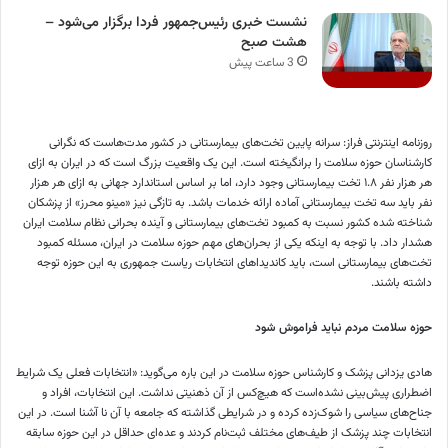
نشست خبری رئیس‌جمهور فردا برگزار می‌شود –
هشت صبح
3 ساعت پیش
روزنامه اینترنتی فراز: سرانه پایین تخت‌های بیمارستانی در کشور مدت‌هاست که نگرانی
کارشناسان حوزه سلامت را برانگیخته است. این یک واقعیت بزرگ است که در ایران به ازای
هر هزار نفر ۱.۸ تخت بیمارستانی وجود دارد، اما بر اساس استاندارد جهانی به ازای هر هزار
نفر باید سه تخت بیمارستانی آماده ارائه خدمات باشد. به تازگی نیز «مینو محرز» از پزشکان
شناخته شده کشور نسبت به کمبود تخت‌های بیمارستانی و آینده بحرانی نظام سلامت ایران
هشدار داد. با توجه به اینکه یکی از بحران‌های مهم حوزه سلامت در ایران، مسئله کمبود
تخت‌های بیمارستانی است، باید کاندیدا‌های انتخابات ریاست جمهوری به این حوزه توجه
داشته باشند.
حوزه سلامت مردم نباید فراموش شود
هادی یزدانی پزشک و کارشناس حوزه سلامت در این باره می‌گوید: «انتخابات فعلی یک شرایط
اضطراری پیش‌بینی نشده‌است که هیچ‌کس از آن ذهنیتی نداشت. این انتخابات، افراد و
جناح‌های سیاسی را شوک‌زده کرده و در شرایطی گذاشته که جامعه با آن نا آشنا است. در این
انتخابات چند پزشک از طیف‌های مختلف ثبت‌نام کردند و عده‌ای حداقل در این حوزه سابقه