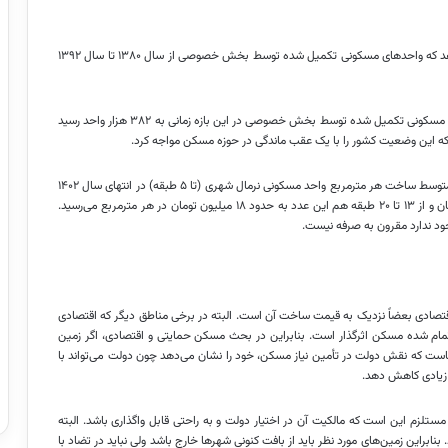
مدنی ادامه داد: بررسی سابقه ۲۲ ساله صنعت مسکن کشور نشان می‌دهد که واحدهای مسکونی تکمیل شده توسط بخش خصوصی از سال ۱۳۸۰ تا سال ۱۳۹۲
وی افزود: این روند از سال ۱۳۹۲ تا سال ۱۳۹۵ نزولی شد و تعداد واحدهای مسکونی تکمیل شده توسط بخش خصوصی در این بازه زمانی به ۳۸۲ هزار واحد رسید
رئیس اندیشکده حکمرانی هوشمند ادامه داد: صرف نظر از هزینه زمین، متوسط ساخت هر مترمربع واحد مسکونی نرمال شهری (تا ۵ طبقه) در انتهای سال ۱۴۰۲
حدود ۱۲ میلیون تومان، در ساختمان ۶ تا ۱۲ طبقه حدود ۱۵.۵ میلیون تومان و از ۱۳ تا ۲۰ طبقه هم این عدد به حدود ۱۸ میلیون تومان در هر مترمربع می‌رسید.
ود ندارد مقرون به صرفه نیست.
صادی بعضاً نزدیک به قیمت ساخت آن است. البته در برخی مناطق دیگر که اقتصادی
م شده مسکن اثرگذار است. بنابراین در بحث مسکن حمایتی و اقتصادی، اگر زمین
کن تا بیش از ۶۰ درصد بالا می‌رود اینجاست که نقش دولت در تأمین نیاز مسکن، خود را نشان می‌دهد چون دولت می‌تواند با
 زیادی کاهش دهد.
تلزم این است که مالکیت آن در اختیار دولت و به راحتی قابل واگذاری باشد. البته
ابراین زمین‌های مورد نظر باید از بافت کنونی شهرها خارج باشد ولی نباید در تضاد با