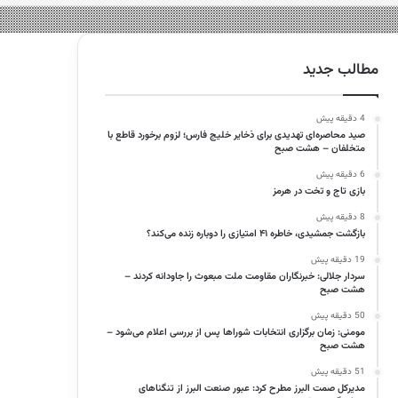
مطالب جدید
4 دقیقه پیش
صید محاصره‌ای تهدیدی برای ذخایر خلیج فارس؛ لزوم برخورد قاطع با
متخلفان – هشت صبح
6 دقیقه پیش
بازی تاج و تخت در هرمز
8 دقیقه پیش
بازگشت جمشیدی، خاطره ۴۱ امتیازی را دوباره زنده می‌کند؟
19 دقیقه پیش
سردار جلالی: خبرنگاران مقاومت ملت مبعوث را جاودانه کردند –
هشت صبح
50 دقیقه پیش
مومنی: زمان برگزاری انتخابات شوراها پس از بررسی اعلام می‌شود –
هشت صبح
51 دقیقه پیش
مدیرکل صمت البرز مطرح کرد: عبور صنعت البرز از تنگناهای