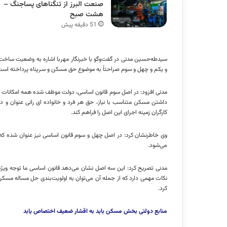
صنعت البرز از تنگناهای پساجنگ –
هشت صبح
51 دقیقه پیش
سیدطه‌حسین
مدنی در گفت‌وگو با خبرنگار
مهربا
اشاره به وضعیت ساخت و
و یکم و چهل و سوم صراحتاً به موضوع حق مسکن و سرپناه پرداخته است
مدنی افزود: در اصل‏ سوم قانون اساسی، دولت‏‏ موظف شده همه امکانات خ
داشتن‏ مسکن‏ متناسب‏ با نیاز، حق‏ هر فرد و خانواده‏
ای
رانی عنوان و دو
کارگران‏ زمینه‏ اجرای‏ این اصل‏ را فراهم‏ کند.
وی خاطرنشان کرد: در اصل‏ چهل و سوم قانون‏ اساسی‏ نیز عنوان شده ک
می‌شود.
مدنی تصریح کرد: این سه اصل نشان می‌دهد قانون اساسی ما توجه ویژه‌
نکات مهمی دارد که از جمله آن می‌توان به اولویت‌بندی حل مساله مس
کرد.
منابع دولتی بخش مسکن باید به اقشار ضعیف اختصاص یابد