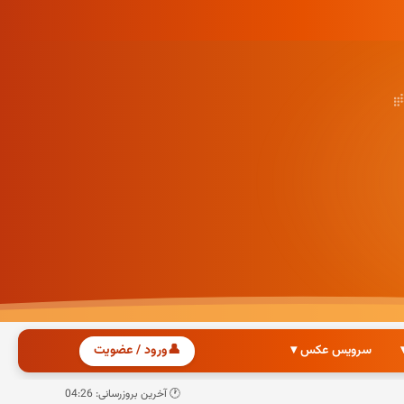
سرویس عکس ▾
👤
ورود / عضویت
🕐 آخرین بروزرسانی: 04:26