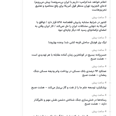
اعلام خواهد شد/ترامپ: داریم با ایران بی‌سروصدا پیش می‌رویم/
ادعای الجزیره: تهران منتظر قول آمریکا برای رفع محاصره و تعلیق
تحریم‌هاست
3 ساعت پیش
کشور در شرایط مشابه پذیرش قطعنامه ۵۹۸ قرار دارد / توافق با
آمریکا به تنهایی مشکلات ایران را حل نمی‌کند / کار ایران وقتی به
امضای ترکمانچای رسید که دیگر چاره‌ای نبود
3 ساعت پیش
لیگ برتر فوتبال ساحلی قرعه کشی شد/ وعده بهاروند!
3 ساعت پیش
حسن‌زاده: بسیج در کوتاه‌ترین زمان آماده مقابله با هر تهدیدی است
– هشت صبح
4 ساعت پیش
عملکرد ۹۴ درصدی بانک مسکن در پرداخت وام ودیعه مسکن جنگ
رمضان – هشت صبح
4 ساعت پیش
پزشکیان: توسعه علم ما را از نفت و گاز بی‌نیاز می‌کند – هشت صبح
4 ساعت پیش
رسانه‌ها در خنثی‌سازی جنگ شناختی دشمن نقش‌ مهم و تاثیرگذار
دارند – هشت صبح
4 ساعت پیش