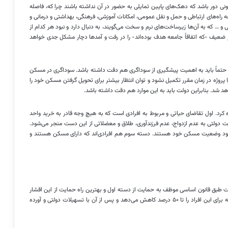
نی دور باشد که دهک‌های پایین تمایلی به حضور در آن نداشته باشند چرا که، فاصله
اه‌های ارتباطی و حمل و نقل عمومی، امکانات آموزشی، فرهنگی، بهداشتی و درمانی و
ی و … که به آن‌ها زیرساخت‌های نرم و سخت می‌گویند، به دنبال دارد و نبود هر کدام از
عیف -که اتفاقاً جامعه هدف بوده‌اند- را در رفت و
آمدها
دچار مشکل جدی خواهد
حتماً باید به اهمیت پیشگیری از سوداگری هم دقت داشته باشد. سوداگری در مسکن
 پروژه در زمان مقرر تکمیل نشود و توان انتظار بیشتر برای تحویل گرفتن مسکن خود را
هد شد. بنابراین دولت باید به این موارد هم دقت داشته باشد.
ه کرد. اول تقاضای حیاتی و مربوط به افرادی است که به هیچ وجه قادر به خرید واحد
یت دولتی به عدم ازدواج، عدم
فرزندآوری
، طلاق و معضلاتی از این دست منجر می‌شود.
بهبود وضعیت مسکن خود هستند. دسته سوم هم افرادی‌اند که دارای مسکن هستند و
طبق قانون اساسی موظف به حمایت از دسته اول و بهترین راه حمایت از این اقشار
ارائه زمین رایگان است چون اختصاص زمین رایگان قیمت تمام شده خانه برای این افراد را تا ۵۰ درصد کاهش می‌دهد و پس از آن با تسهیلات دولتی و آورده