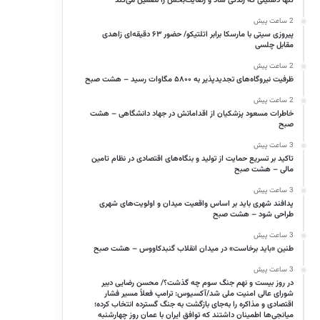
تنها ذهنیتی که زندگی شاد و رضایت‌بخش را تضمین می‌کند
2 ساعت پیش
پیروزی سیتی با مارسکا برابر اتلتیکو/ حضور ۶۳ دقیقه‌ای زاهدی
مقابل چلسی
2 ساعت پیش
ظرفیت نیروگاه‌های تجدیدپذیر به ۵۸۰۰ مگاوات رسید – هشت صبح
2 ساعت پیش
خاطرات مسعود پزشکیان از اقداماتش در جهاد دانشگاهی – هشت
صبح
3 ساعت پیش
تاکید بر تسریع حمایت از تولید و بنگاه‌های اقتصادی در نظام تامین
مالی – هشت صبح
3 ساعت پیش
پدافند شهری باید بر اساس واقعیت میدان و اولویت‌های شهری
طراحی شود – هشت صبح
3 ساعت پیش
طنین «باید برخاست» در میدان انقلاب گنبدکاووس – هشت صبح
3 ساعت پیش
در روز بیست و نهم جنگ سوم چه گذشت؟/ محسن رضایی دبیر
شورای عالی امنیت ملی شد/آکسیوس: ترامپ فعلاً مسیر فشار
اقتصادی و مذاکره را به‌جای بازگشت به جنگ گسترده انتخاب کرده؛
میانجی‌ها اطمینان داشتند که توافق ایران با عمان روز چهارشنبه