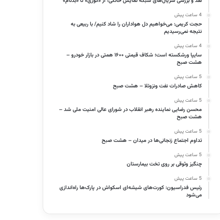
نقد و بررسی سریال‌های شبکه نمایش خانگی؛ از «کوری» تا «بدنام»
4 ساعت پیش
حجت کریمی: می‌خواهیم دل هواداران را شاد کنیم/ با ربیعی به
نتیجه نمی‌رسیدیم
4 ساعت پیش
سایپا ورشکسته است؛ شکاف قیمتی ۱۶۰۰ همتی در بازار خودرو –
هشت صبح
5 ساعت پیش
کاهش صادرات نفت ونزوئلا – هشت صبح
5 ساعت پیش
محسن رضایی نماینده رهبر انقلاب در شورای عالی امنیت ملی شد –
هشت صبح
5 ساعت پیش
تداوم اجتماع زنجانی‌ها در میدان – هشت صبح
5 ساعت پیش
چنگیز وثوقی بر روی تخت بیمارستان
5 ساعت پیش
رئیس فدراسیون: کورت‌های شیشه‌ای اسکواش در پارک‌ها راه‌اندازی
می‌شود