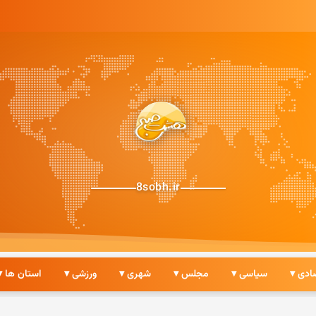
8sobh.ir
ادی ▾
سیاسی ▾
مجلس ▾
شهری ▾
ورزشی ▾
استان ها ▾