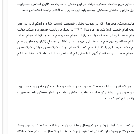
 منابع برای ساخت مسکن، دولت در این بخش با عنایت به قانون اساسی مسئولیت
 دارای واحدهای مسکونی بوده و باید این منابع را به اقشار نیازمند اختصاص دهد.
مانند مسکن محرومان که در اولویت بخش خصوصی نیست اشاره و اعلام کرد: دو رهبر
انقلاب هم در این خصوص نکاتی را به دولت‌ها یادآور شده‌اند. به عنوان نمونه امام خمینی (ره) شهریور ماه سال ۱۳۶۳ در دیدار با ریاست جمهوری و هیئت دولت
انجام بدهد. کارهایی هم که دولت می‌تواند انجام دهد و هم مردم می‌توانند انجام دهند،
مردم را آزاد بگذارید. فقط یک نظارتی بکنید که مبادا انحراف پیدا شود.» مقام معظم رهبری هم در سخنرانی نوروزی سال ۱۴۰۲ در اجتماع زائران و مجاوران حرم
 باشد. بارها این را تکرار کردیم که بنگاه‌های دولتی، شرکت‌های دولتی، شرکت‌های
انجام بدهند. دولت تصدّی‌گری را بایستی کم کند، نظارت را باید زیاد کند؛ دخالت را کم
 چرا که تجربه دخالت مستقیم دولت در ساخت و ساز مسکن نشان می‌دهد ورود
سترده و مهم را مختل کرده است. بنابراین نقش دولت در بخش مسکن باید به صورت
راف منابع تعریف شود.
رئیس اندیشکده حکمرانی هوشمند در ادامه درباره اهمیت موضوع مسکن، گفت: طبق آمار وزارت راه و شهرسازی، ما تا پایان سال ۱۴۱۰ به حدود ۱۲ میلیون واحد
مسکونی جدید نیاز داریم. از طرف دیگر ۸ میلیون واحد مسکونی فرسوده هم در کشور وجود دارد که لازم است نوسازی شود. بنابراین تا سال ۱۴۱۰ لازم است سالانه