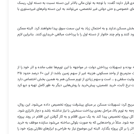
 قرار دارند؛ گفت: با توجه به توان مالی بالاتر این دسته نسبت به دسته اول، ریسک
های خصوصی و حتی دولتی غیر تخصصی، می‌توانند به این دسته وام‌های غیردستوری با
خش مسکن ندارند و به احتمال زیاد به این سمت سوق پیدا نخواهند کرد. البته ممکن
کنند و وام چند خانوار از دسته اول را با پرداخت مبالغی خریداری کنند. بنابراین لازم
وده و تسهیلات پرداختی دولت در مواجهه با این تورم‌ها عقب مانده و اثر خود را از
دست داده است؛ ادامه داد: با فرض اینکه ۶۰ درصد قیمت تمام شده یک مترمربع از واحد مسکونی هزینه غیر از سهم زمین باشد؛ از این ۶۰ درصد حدود ۳۵
گرد، یونولیت سقفی و … است و سهم زیادی از تورم مسکن هم به همین بخش اختصاص دارد
صورت نرخ ثابت، خرید تضمینی، پیش‌خرید یا روش‌هایی دیگر به طور کامل تهیه و دپو کرد
صریح کرد: تسهیلات مسکن بر مبنای پیشرفت پروژه تخصیص داده می‌شود. این روال،
 به تورم بالا، مراحل بعدی پرداخت سنخیتی با نیاز نداشته باشد و دچار
ناترازی
شود.
ل پروژه تخصیص پیدا کند به یک سری اقلام و به کار گرفتن این اقلام در روند پروژه
وجه شود. مثلاً در واحدهایی که به صورت بلوکی ساخته می‌شود سازنده موظف به خرید
را بر کل پروژه بگذارد. البته این موضوع نیاز به طراحی و ابزارهای نظارتی ویژه خود را