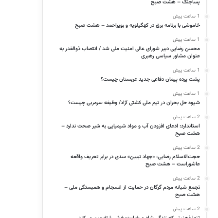
پساجنگ – هشت صبح
1 ساعت پیش
خاموشی با برنامه برق در کهگیلویه و بویراحمد – هشت صبح
1 ساعت پیش
محسن رضایی دبیر شورای عالی امنیت ملی شد / انتصاب ذوالقدر به
عنوان مشاور سیاسی رهبری
1 ساعت پیش
پشت پرده پیمان دفاعی جدید عربستان چیست؟
1 ساعت پیش
شیوه حل بحران‌ در تیم ملی کشتی آزاد/ وظیفه سرمربی چیست؟
2 ساعت پیش
استاندارد: ادعای افزودن آب و مواد شیمیایی به شیر صحت ندارد –
هشت صبح
2 ساعت پیش
حجت‌الاسلام رضایی: «جهاد تبیین» سدی در برابر تحریف واقعه
عاشوراست – هشت صبح
2 ساعت پیش
تجمع شبانه مردم گرگان در حمایت از انسجام و همبستگی ملی –
هشت صبح
2 ساعت پیش