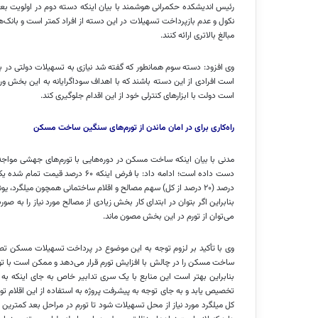
رئیس اندیشکده حکمرانی هوشمند با بیان اینکه دسته دوم در اولویت بعدی
نکول
و عدم بازپرداخت تسهیلات در این دسته از افراد کمتر است و بانک‌
مبالغ بالاتری ارائه کنند.
وی افزود: دسته سوم همانطور که گفته شد نیازی به تسهیلات دولتی در ب
است افرادی از این دسته باشند که با اهداف
سوداگرایانه
به این بخش ورود 
است دولت با ابزارهای کنترلی خود از این اقدام جلوگیری کند.
راه‌کاری برای در امان ماندن از تورم‌های سنگین ساخت مسکن
مدنی با بیان اینکه ساخت مسکن در دوره‌هایی با تورم‌های جهشی مواجه ب
درصد (۲۰ درصد از کل) سهم مصالح و اقلام ساختمانی همچون میل
بنابراین اگر بتوان در ابتدای کار بخش زیادی از مصالح مورد نیاز را به 
می‌توان از تورم در این بخش مصون ماند.
وی با تأکید بر لزوم توجه به این موضوع در پرداخت تسهیلات مسکن ت
ساخت مسکن را در چالش با افزایش تورم قرار می‌دهد و ممکن است با توجه
بنابراین بهتر است این منابع با یک سری تدابیر خاص به جای اینکه به ک
تخصیص یابد و به جای توجه به پیشرفت پروژه به استفاده از این اقلام ت
کل میلگرد مورد نیاز از محل تسهیلات شود تا تورم در مراحل بعد کمترین اثر 