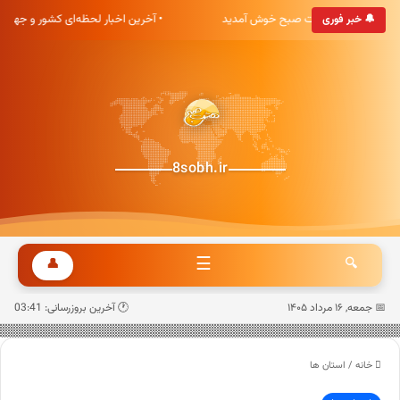
• به پایگاه خبری هشت صبح خوش آمدید
• آخرین اخبار لحظه‌ای کشور و جهان
🔔 خبر فوری
8sobh.ir
☰
👤
🔍
📅 جمعه, ۱۶ مرداد ۱۴۰۵
🕐 آخرین بروزرسانی: 03:41
خانه
/
استان ها