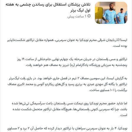
تلاش پزشکان استقلال برای رساندن چشمی به هفته
اول لیگ برتر
1 ساعت پیش
ایسنا/آذربایجان شرقی
محرم نویدکیا به عنوان سرمربی، همواره مقابل تراکتور شکست‌ناپذیر
بوده است.
تراکتور و مس رفسنجان در جریان مرحله یک چهارم نهایی جام‌حذفی از ساعت ۱۹ روز
پنجشنبه به میزبانی ورزشگاه یادگارامام (ره) تبریز به مصاف هم خواهند رفت.
به گزارش ایسنا، این سومین مصاف ۲ تیم در فصل جاری خواهد بود. در بازی رفت لیگ‌برتر
تراکتور با یگانه گل مهدی عبدی به برتری رسید و گل‌های ریکاردو آلوس و محمد اکبری مصاف
برگشت را ۱-۱ مساوی ساخت.
اما شاید حضور محرم نویدکیا روی نیمکت مس رفسنجان باعث سرآسیمگی تی‌تی‌ها شده
باشد، چرا که سرمربی کنونی رفسنجانی‌ها، هیچ‌گاه مقابل تراکتور متحمل شکست نشده
است.
نویدکیا، ۴ بار به عنوان سرمربی سپاهان با تراکتور دیدار کرده که حاصل آن ۲ برد و ۲ مساوی